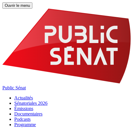
Ouvrir le menu
Public Sénat
Actualités
Sénatoriales 2026
Émissions
Documentaires
Podcasts
Programme