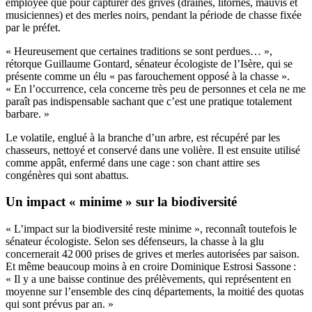
employée que pour capturer des grives (draines, litornes, mauvis et
musiciennes) et des merles noirs, pendant la période de chasse fixée
par le préfet.
« Heureusement que certaines traditions se sont perdues… »,
rétorque Guillaume Gontard, sénateur écologiste de l’Isère, qui se
présente comme un élu « pas farouchement opposé à la chasse ».
« En l’occurrence, cela concerne très peu de personnes et cela ne me
paraît pas indispensable sachant que c’est une pratique totalement
barbare. »
Le volatile, englué à la branche d’un arbre, est récupéré par les
chasseurs, nettoyé et conservé dans une volière. Il est ensuite utilisé
comme appât, enfermé dans une cage : son chant attire ses
congénères qui sont abattus.
Un impact « minime » sur la biodiversité
« L’impact sur la biodiversité reste minime », reconnaît toutefois le
sénateur écologiste. Selon ses défenseurs, la chasse à la glu
concernerait 42 000 prises de grives et merles autorisées par saison.
Et même beaucoup moins à en croire Dominique Estrosi Sassone :
« Il y a une baisse continue des prélèvements, qui représentent en
moyenne sur l’ensemble des cinq départements, la moitié des quotas
qui sont prévus par an. »