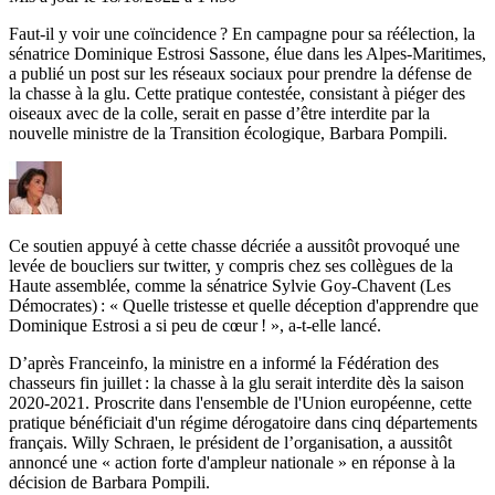
Faut-il y voir une coïncidence ? En campagne pour sa réélection, la
sénatrice Dominique Estrosi Sassone, élue dans les Alpes-Maritimes,
a publié un post sur les réseaux sociaux pour prendre la défense de
la chasse à la glu. Cette pratique contestée, consistant à piéger des
oiseaux avec de la colle, serait en passe d’être interdite par la
nouvelle ministre de la Transition écologique, Barbara Pompili.
Ce soutien appuyé à cette chasse décriée a aussitôt provoqué une
levée de boucliers sur twitter, y compris chez ses collègues de la
Haute assemblée, comme l
a sénatrice Sylvie Goy-Chavent (Les
Démocrates) : « Quelle tristesse et quelle déception d'apprendre que
Dominique Estrosi a si peu de cœur ! », a-t-elle lancé.
D’après Franceinfo, la ministre en a informé la Fédération des
chasseurs fin juillet : la chasse à la glu serait interdite dès la saison
2020-2021. Proscrite dans l'ensemble de l'Union européenne, cette
pratique bénéficiait d'un
régime dérogatoire
dans cinq départements
français. Willy Schraen, le président de l’organisation, a aussitôt
annoncé une « action forte d'ampleur nationale »
en réponse à la
décision de Barbara Pompili.