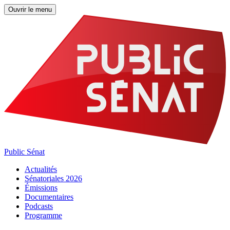
Ouvrir le menu
Public Sénat
Actualités
Sénatoriales 2026
Émissions
Documentaires
Podcasts
Programme