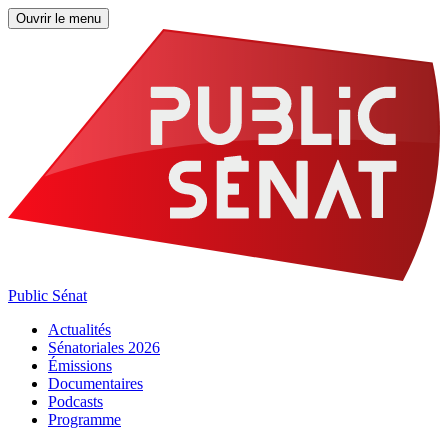
Ouvrir le menu
Public Sénat
Actualités
Sénatoriales 2026
Émissions
Documentaires
Podcasts
Programme