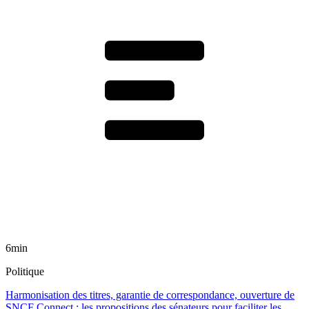
6min
Politique
Harmonisation des titres, garantie de correspondance, ouverture de
SNCF Connect : les propositions des sénateurs pour faciliter les