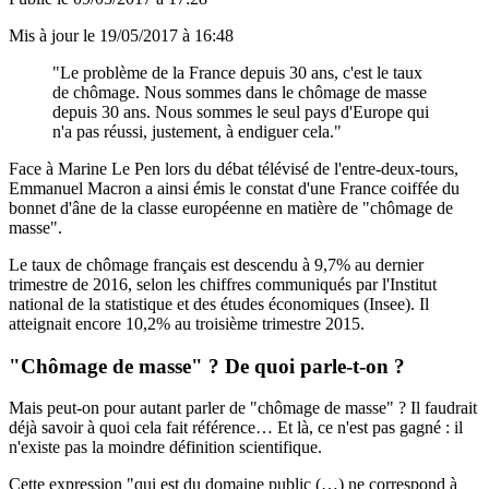
Mis à jour le
19/05/2017 à 16:48
"Le problème de la France depuis 30 ans, c'est le taux
de chômage. Nous sommes dans le chômage de masse
depuis 30 ans. Nous sommes le seul pays d'Europe qui
n'a pas réussi, justement, à endiguer cela."
Face à Marine Le Pen
lors du débat télévisé de l'entre-deux-tours
,
Emmanuel Macron a ainsi émis le constat d'une France coiffée du
bonnet d'âne de la classe européenne en matière de "chômage de
masse".
Le taux de chômage français est descendu à 9,7% au dernier
trimestre de 2016, selon
les chiffres communiqués par l'Institut
national de la statistique et des études économiques (Insee)
. Il
atteignait encore 10,2% au troisième trimestre 2015.
"Chômage de masse" ? De quoi parle-t-on ?
Mais peut-on pour autant parler de "chômage de masse" ? Il faudrait
déjà savoir à quoi cela fait référence… Et là, ce n'est pas gagné : il
n'existe pas la moindre définition scientifique.
Cette expression "qui est du domaine public (…) ne correspond à