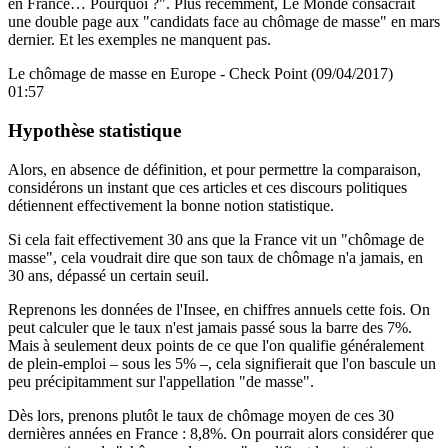
en France… Pourquoi ?"
. Plus récemment, Le Monde consacrait
une double page aux "candidats face au chômage de masse"
en mars
dernier. Et les exemples ne manquent pas.
Le chômage de masse en Europe - Check Point (09/04/2017)
01:57
Hypothèse statistique
Alors, en absence de définition, et pour permettre la comparaison,
considérons un instant que ces articles et ces discours politiques
détiennent effectivement la bonne notion statistique.
Si cela fait effectivement 30 ans que la France vit un "chômage de
masse", cela voudrait dire que son taux de chômage n'a jamais, en
30 ans, dépassé un certain seuil.
Reprenons
les données de l'Insee
, en chiffres annuels cette fois. On
peut calculer que le taux n'est jamais passé sous la barre des 7%.
Mais à seulement deux points de ce que l'on qualifie généralement
de plein-emploi – sous les 5% –, cela signifierait que l'on bascule un
peu précipitamment sur l'appellation "de masse".
Dès lors, prenons plutôt le taux de chômage moyen de ces 30
dernières années en France : 8,8%. On pourrait alors consi
dérer que