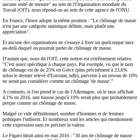
aucune unité de mesure" au sein de l'Organisation mondiale du
Travail (OIT), nous répond-on au sein de cette agence de l'ONU.
En France, l'Insee adopte la même position : "Le chômage de masse
n'est pas une catégorie statistique définie, mais plutôt une
appréciation".
Et aucune des organisations ne s'essaye à fixer un quelconque taux
au-delà duquel on pourrait parler de chômage de masse.
D'autant que, nous dit l'OIT, cette notion est extrêmement relative.
"C'est assez spécifique à chaque pays. Par exemple, vu que le taux
de chômage est de de 25% en Grèce (plus précisément à 23,6%
selon
le dernier relevé d'Eurostat
, ndlr), parvenir à un niveau de 10%
ne serait pas considérer comme un chômage 'de masse'."
A contrario, si l'on prend le cas de l'Allemagne, où le taux affichait
4,1% en 2016, une hausse jusqu'à 10% serait plus que probablement
perçue comme un chômage de masse.
Malgré ce vide définitionnel, nombre d'hommes et de femmes
politiques l'utilisent. Et nombreux sont les articles qui mentionnent
cette expression sans en préciser la valeur.
Le Figaro titrait ainsi en mai 2016 :
"30 ans de chômage de masse