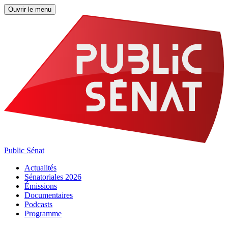
Ouvrir le menu
Public Sénat
Actualités
Sénatoriales 2026
Émissions
Documentaires
Podcasts
Programme