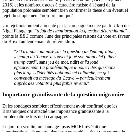
2016) et
les nombreux actes à caractère raciste à l'égard de la
population polonaise
semblent bien confirmer la thèse d'un éventuel
rejet du simplement "non-britannique".
Un rejet notamment alimenté par la campagne menée par le Ukip de
Nigel Farage qui "
a fait de l'immigration la question déterminante
",
pointe
la
BBC
comme l'une des principales raisons du vote en faveur
du Brexit au lendemain du référendum.
"
S'il n'a pas tout misé sur la question de l'immigration,
le camp du 'Leave' a souvent joué son atout clef
("
their
trump card
", sans jeu de mot, ndlr)
et l'a joué
efficacement. La problématique a nourri des questions
plus larges d'identités nationale et culturelle, ce qui
convenait au message du 'Leave' – particulièrement
auprès des votants à plus faible revenu.
"
Importance grandissante de la question migratoire
Et les sondages semblent effectivement avoir confirmé que les
Britanniques ont attaché une importance grandissante à la
problématique lors de la campagne.
Le jour du scrutin,
un sondage Ipsos MORI
révélait que
l'immigration – là encore, dans son ensemble – était vue comme le