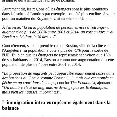
la hausse qui a influencé la prise de position.
Autrement dit, les régions où les étrangers sont le plus nombreux
dans l'absolu – à Londres par exemple – ont été plus enclines à voter
pour un maintien du Royaume-Uni au sein de l'Union.
À l'inverse, "
là où la population de personnes nées à l'étranger a
augmenté de plus de 200% entre 2001 et 2014, un vote en faveur du
Brexit a suivi dans 94% des cas
".
Concrètement, s'il l'on prend le cas de Boston, ville de la côte est de
l'Angleterre, sa population a voté à plus de 75% pour la sortie de
l'UE. Et, bien que les étrangers ne représentaient environ que 15%
de ses habitants en 2014, Boston a connu une augmentation de cette
population de plus de 450% entre 2001 et 2014.
"
La proportion de migrants peut apparaître relativement basse dans
des bastions du 'Leave' comme Boston
(…)
, mais elle est montée en
flèche en un court laps de temps
, conclut
The Economist
, ajoutant :
"
Un nombre élevé de migrants ne dérange pas les Britanniques,
mais bien les hausses importantes
".
L'immigration intra-européenne également dans la
balance