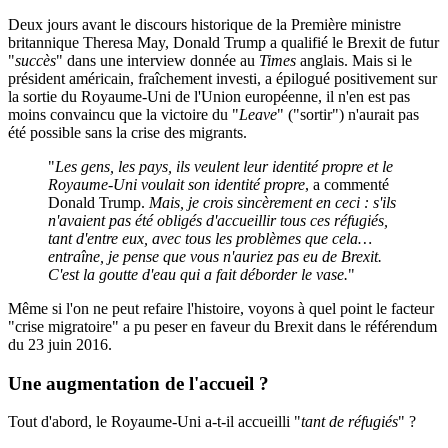
Deux jours avant
le discours historique de la Première ministre
britannique Theresa May
, Donald Trump a qualifié le Brexit de futur
"
succès
" dans
une interview donnée au
Times
anglais
. Mais si le
président américain,
fraîchement investi
, a épilogué positivement sur
la sortie du Royaume-Uni de l'Union européenne, il n'en est pas
moins convaincu que la victoire du "
Leave
" ("sortir") n'aurait pas
été possible sans la crise des migrants.
"
Les gens, les pays, ils veulent leur identité propre et le
Royaume-Uni voulait son identité propre
, a commenté
Donald Trump.
Mais, je crois sincèrement en ceci : s'ils
n'avaient pas été obligés d'accueillir tous ces réfugiés,
tant d'entre eux, avec tous les problèmes que cela…
entraîne, je pense que vous n'auriez pas eu de Brexit.
C'est la goutte d'eau qui a fait déborder le vase.
"
Même si l'on ne peut refaire l'histoire, voyons à quel point le facteur
"crise migratoire" a pu peser en faveur du Brexit dans le référendum
du 23 juin 2016.
Une augmentation de l'accueil ?
Tout d'abord, le Royaume-Uni a-t-il accueilli "
tant de réfugiés
" ?