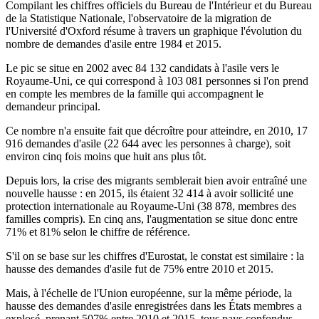
Compilant les chiffres officiels du Bureau de l'Intérieur et du Bureau
de la Statistique Nationale,
l'observatoire de la migration de
l'Université d'Oxford
résume à travers un graphique l'évolution du
nombre de demandes d'asile entre 1984 et 2015.
Le pic se situe en 2002 avec 84 132 candidats à l'asile vers le
Royaume-Uni, ce qui correspond à 103 081 personnes si l'on prend
en compte les membres de la famille qui accompagnent le
demandeur principal.
Ce nombre n'a ensuite fait que décroître pour atteindre, en 2010, 17
916 demandes d'asile (22 644 avec les personnes à charge), soit
environ cinq fois moins que huit ans plus tôt.
Depuis lors, la crise des migrants semblerait bien avoir entraîné une
nouvelle hausse : en 2015, ils étaient 32 414 à avoir sollicité une
protection internationale au Royaume-Uni (38 878, membres des
familles compris). En cinq ans, l'augmentation se situe donc entre
71% et 81% selon le chiffre de référence.
S'il on se base sur
les chiffres d'Eurostat
, le constat est similaire : la
hausse des demandes d'asile fut de 75% entre 2010 et 2015.
Mais, à l'échelle de l'Union européenne, sur la même période, la
hausse des demandes d'asile enregistrées dans les États membres a
explosé, prenant
507% entre 2010 et 2015
, tous pays confondus.