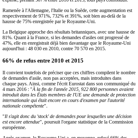
Ramenée à l'Allemagne, l'Italie ou la Suède, cette augmentation est
respectivement de 971%, 732% et 391%, soit bien au-delà de la
hausse de 75% enregistrée par le Royaume-Uni.
La Belgique approche des résultats britanniques, avec une hausse de
81%. Quant à la France, si les demandes d'asiles ont progressé de
47%, elle en enregistrait déjà bien davantage que le Royaume-Uni
aujourd'hui : 48 030 en 2010, contre 70 570 en 2015.
66% de refus entre 2010 et 2015
Il convient toutefois de préciser que ces chiffres compilent le nombre
de demandes d'asile, non pas acceptées, mais introduites dans
chaque pays. Ainsi,
comme l'écrit Eurostat dans son communiqué du
4 mars 2016
: "
À la fin de l'année 2015, 922 800 personnes avaient
introduit dans les États membres de l'UE une demande de protection
internationale qui était encore en cours d'examen par l'autorité
nationale compétente
".
"
Il s'agit donc du 'stock' de demandes pour lesquelles une décision
est encore attendue
", poursuit l'organe statistique de la Commission
européenne.
Après examen,
le Royaume-Uni a, en moyenne, refusé 66% des