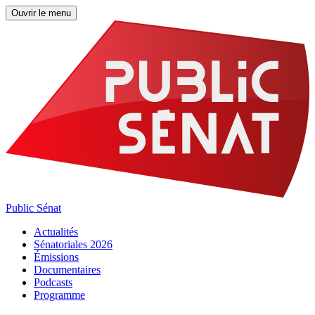
Ouvrir le menu
Public Sénat
Actualités
Sénatoriales 2026
Émissions
Documentaires
Podcasts
Programme