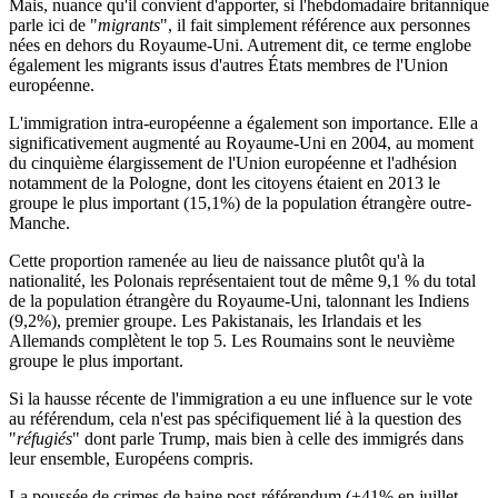
Mais, nuance qu'il convient d'apporter, si l'hebdomadaire britannique
parle ici de "
migrants
", il fait simplement référence aux personnes
nées en dehors du Royaume-Uni. Autrement dit, ce terme englobe
également les migrants issus d'autres États membres de l'Union
européenne.
L'immigration intra-européenne a également son importance. Elle a
significativement augmenté au Royaume-Uni en 2004
, au moment
du cinquième élargissement de l'Union européenne et l'adhésion
notamment de la Pologne, dont les citoyens étaient en 2013 le
groupe le plus important (15,1%) de la population étrangère outre-
Manche.
Cette proportion ramenée au lieu de naissance plutôt qu'à la
nationalité,
les Polonais représentaient tout de même 9,1 % du total
de la population étrangère
du Royaume-Uni, talonnant les Indiens
(9,2%), premier groupe. Les Pakistanais, les Irlandais et les
Allemands complètent le top 5. Les Roumains sont le neuvième
groupe le plus important.
Si la hausse récente de l'immigration a eu une influence sur le vote
au référendum, cela n'est pas spécifiquement lié à la question des
"
réfugiés
" dont parle Trump, mais bien à celle des immigrés dans
leur ensemble, Européens compris.
La
poussée de crimes de haine post-référendum
(+41% en juillet