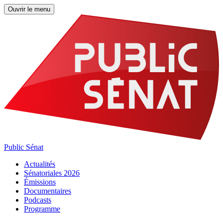
Ouvrir le menu
Public Sénat
Actualités
Sénatoriales 2026
Émissions
Documentaires
Podcasts
Programme