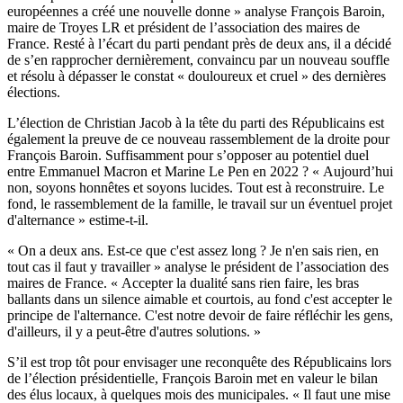
européennes a créé une nouvelle donne » analyse François Baroin,
maire de Troyes LR et président de l’association des maires de
France. Resté à l’écart du parti pendant près de deux ans, il a décidé
de s’en rapprocher dernièrement, convaincu par un nouveau souffle
et résolu à dépasser le constat « douloureux et cruel » des dernières
élections.
L’élection de Christian Jacob à la tête du parti des Républicains est
également la preuve de ce nouveau rassemblement de la droite pour
François Baroin. Suffisamment pour s’opposer au potentiel duel
entre Emmanuel Macron et Marine Le Pen en 2022 ? « Aujourd’hui
non, soyons honnêtes et soyons lucides. Tout est à reconstruire. Le
fond, le rassemblement de la famille, le travail sur un éventuel projet
d'alternance » estime-t-il.
« On a deux ans. Est-ce que c'est assez long ? Je n'en sais rien, en
tout cas il faut y travailler » analyse le président de l’association des
maires de France. « Accepter la dualité sans rien faire, les bras
ballants dans un silence aimable et courtois, au fond c'est accepter le
principe de l'alternance. C'est notre devoir de faire réfléchir les gens,
d'ailleurs, il y a peut-être d'autres solutions. »
S’il est trop tôt pour envisager une reconquête des Républicains lors
de l’élection présidentielle, François Baroin met en valeur le bilan
des élus locaux, à quelques mois des municipales. « Il faut une mise