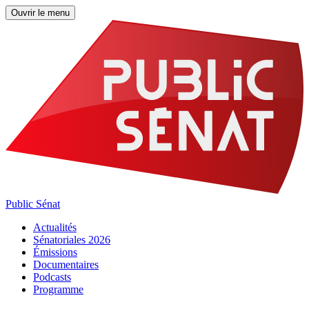
Ouvrir le menu
Public Sénat
Actualités
Sénatoriales 2026
Émissions
Documentaires
Podcasts
Programme