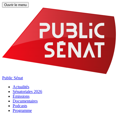
Ouvrir le menu
Public Sénat
Actualités
Sénatoriales 2026
Émissions
Documentaires
Podcasts
Programme