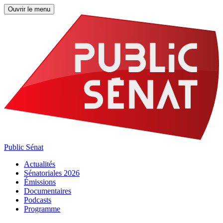
Ouvrir le menu
Public Sénat
Actualités
Sénatoriales 2026
Émissions
Documentaires
Podcasts
Programme