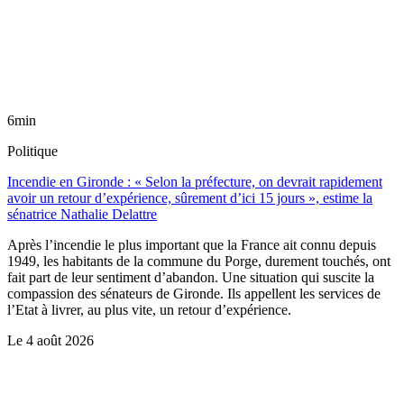
6min
Politique
Incendie en Gironde : « Selon la préfecture, on devrait rapidement
avoir un retour d’expérience, sûrement d’ici 15 jours », estime la
sénatrice Nathalie Delattre
Après l’incendie le plus important que la France ait connu depuis
1949, les habitants de la commune du Porge, durement touchés, ont
fait part de leur sentiment d’abandon. Une situation qui suscite la
compassion des sénateurs de Gironde. Ils appellent les services de
l’Etat à livrer, au plus vite, un retour d’expérience.
Le
4 août 2026