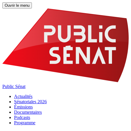
Ouvrir le menu
Public Sénat
Actualités
Sénatoriales 2026
Émissions
Documentaires
Podcasts
Programme