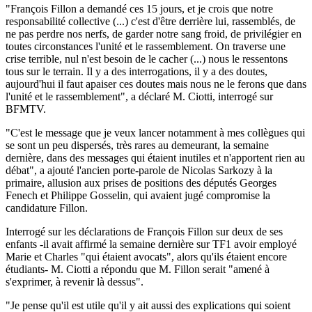
"François Fillon a demandé ces 15 jours, et je crois que notre
responsabilité collective (...) c'est d'être derrière lui, rassemblés, de
ne pas perdre nos nerfs, de garder notre sang froid, de privilégier en
toutes circonstances l'unité et le rassemblement. On traverse une
crise terrible, nul n'est besoin de le cacher (...) nous le ressentons
tous sur le terrain. Il y a des interrogations, il y a des doutes,
aujourd'hui il faut apaiser ces doutes mais nous ne le ferons que dans
l'unité et le rassemblement", a déclaré M. Ciotti, interrogé sur
BFMTV.
"C'est le message que je veux lancer notamment à mes collègues qui
se sont un peu dispersés, très rares au demeurant, la semaine
dernière, dans des messages qui étaient inutiles et n'apportent rien au
débat", a ajouté l'ancien porte-parole de Nicolas Sarkozy à la
primaire, allusion aux prises de positions des députés Georges
Fenech et Philippe Gosselin, qui avaient jugé compromise la
candidature Fillon.
Interrogé sur les déclarations de François Fillon sur deux de ses
enfants -il avait affirmé la semaine dernière sur TF1 avoir employé
Marie et Charles "qui étaient avocats", alors qu'ils étaient encore
étudiants- M. Ciotti a répondu que M. Fillon serait "amené à
s'exprimer, à revenir là dessus".
"Je pense qu'il est utile qu'il y ait aussi des explications qui soient