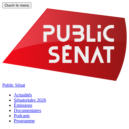
Ouvrir le menu
Public Sénat
Actualités
Sénatoriales 2026
Émissions
Documentaires
Podcasts
Programme