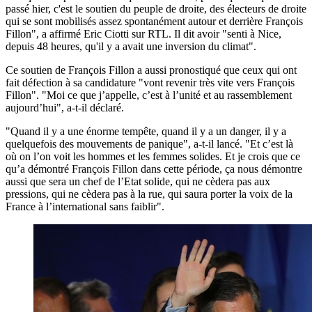
passé hier, c'est le soutien du peuple de droite, des électeurs de droite
qui se sont mobilisés assez spontanément autour et derrière François
Fillon", a affirmé Eric Ciotti sur RTL. Il dit avoir "senti à Nice,
depuis 48 heures, qu'il y a avait une inversion du climat".
Ce soutien de François Fillon a aussi pronostiqué que ceux qui ont
fait défection à sa candidature "vont revenir très vite vers François
Fillon". "Moi ce que j’appelle, c’est à l’unité et au rassemblement
aujourd’hui", a-t-il déclaré.
"Quand il y a une énorme tempête, quand il y a un danger, il y a
quelquefois des mouvements de panique", a-t-il lancé. "Et c’est là
où on l’on voit les hommes et les femmes solides. Et je crois que ce
qu’a démontré François Fillon dans cette période, ça nous démontre
aussi que sera un chef de l’Etat solide, qui ne cèdera pas aux
pressions, qui ne cèdera pas à la rue, qui saura porter la voix de la
France à l’international sans faiblir".