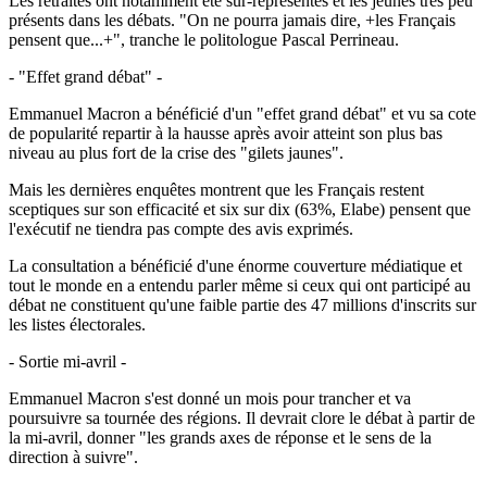
Les retraités ont notamment été sur-représentés et les jeunes très peu
présents dans les débats. "On ne pourra jamais dire, +les Français
pensent que...+", tranche le politologue Pascal Perrineau.
- "Effet grand débat" -
Emmanuel Macron a bénéficié d'un "effet grand débat" et vu sa cote
de popularité repartir à la hausse après avoir atteint son plus bas
niveau au plus fort de la crise des "gilets jaunes".
Mais les dernières enquêtes montrent que les Français restent
sceptiques sur son efficacité et six sur dix (63%, Elabe) pensent que
l'exécutif ne tiendra pas compte des avis exprimés.
La consultation a bénéficié d'une énorme couverture médiatique et
tout le monde en a entendu parler même si ceux qui ont participé au
débat ne constituent qu'une faible partie des 47 millions d'inscrits sur
les listes électorales.
- Sortie mi-avril -
Emmanuel Macron s'est donné un mois pour trancher et va
poursuivre sa tournée des régions. Il devrait clore le débat à partir de
la mi-avril, donner "les grands axes de réponse et le sens de la
direction à suivre".