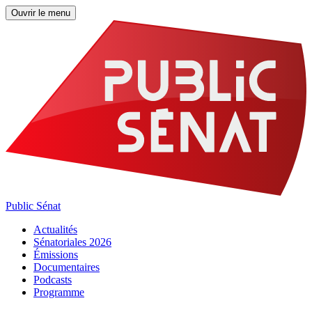
Ouvrir le menu
Public Sénat
Actualités
Sénatoriales 2026
Émissions
Documentaires
Podcasts
Programme