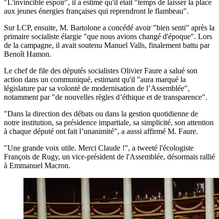
"L'invincible espoir", il a estimé qu'il était "temps de laisser la place
aux jeunes énergies françaises qui reprendront le flambeau".
Sur LCP, ensuite, M. Bartolone a concédé avoir "bien senti" après la
primaire socialiste élargie "que nous avions changé d'époque". Lors
de la campagne, il avait soutenu Manuel Valls, finalement battu par
Benoît Hamon.
Le chef de file des députés socialistes Olivier Faure a salué son
action dans un communiqué, estimant qu'il "aura marqué la
législature par sa volonté de modernisation de l’Assemblée",
notamment par "de nouvelles règles d’éthique et de transparence".
"Dans la direction des débats ou dans la gestion quotidienne de
notre institution, sa présidence impartiale, sa simplicité, son attention
à chaque député ont fait l’unanimité", a aussi affirmé M. Faure.
"Une grande voix utile. Merci Claude !", a tweeté l'écologiste
François de Rugy, un vice-président de l'Assemblée, désormais rallié
à Emmanuel Macron.