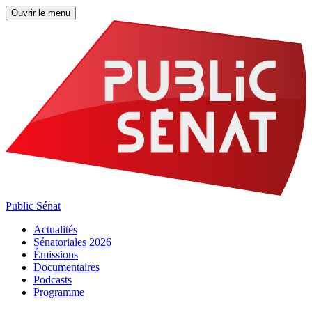
Ouvrir le menu
Public Sénat
Actualités
Sénatoriales 2026
Émissions
Documentaires
Podcasts
Programme