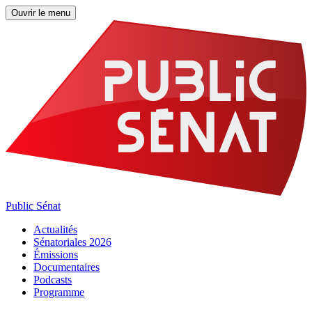
Ouvrir le menu
Public Sénat
Actualités
Sénatoriales 2026
Émissions
Documentaires
Podcasts
Programme