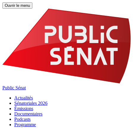
Ouvrir le menu
Public Sénat
Actualités
Sénatoriales 2026
Émissions
Documentaires
Podcasts
Programme