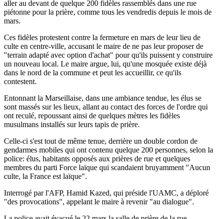
aller au devant de quelque 200 fidèles rassemblés dans une rue
piétonne pour la prière, comme tous les vendredis depuis le mois de
mars.
Ces fidèles protestent contre la fermeture en mars de leur lieu de
culte en centre-ville, accusant le maire de ne pas leur proposer de
"terrain adapté avec option d'achat" pour qu'ils puissent y construire
un nouveau local. Le maire argue, lui, qu'une mosquée existe déjà
dans le nord de la commune et peut les accueillir, ce qu'ils
contestent.
Entonnant la Marseillaise, dans une ambiance tendue, les élus se
sont massés sur les lieux, allant au contact des forces de l'ordre qui
ont reculé, repoussant ainsi de quelques mètres les fidèles
musulmans installés sur leurs tapis de prière.
Celle-ci s'est tout de même tenue, derrière un double cordon de
gendarmes mobiles qui ont contenu quelque 200 personnes, selon la
police: élus, habitants opposés aux prières de rue et quelques
membres du parti Force laïque qui scandaient bruyamment "Aucun
culte, la France est laïque".
Interrogé par l'AFP, Hamid Kazed, qui préside l'UAMC, a déploré
"des provocations", appelant le maire à revenir "au dialogue".
La police avait évacué le 22 mars la salle de prière de la rue