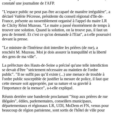
constaté une journaliste de l'AFP.
"L'espace public ne peut pas être accaparé de manière irrégulière", a
déclaré Valérie Pécresse, présidente du conseil régional d'Ile-de-
France, présente au rassemblement organisé à l'appel du maire LR
de Clichy Rémi Muzeau. "Le maire a passé énormément de temps à
trouver une solution. Quand la solution, on la trouve pas, il faut un
peu de fermeté. Et c'est ce qu'on demande à l'Etat", a-t-elle poursuivi
devant la presse.
"Le ministre de l'Intérieur doit interdire les prières (de rue), a
renchéri M. Muzeau. Moi je dois assurer la tranquillité et la liberté
des gens de ma ville".
La préfecture des Hauts-de-Seine a précisé qu'une telle interdiction
se devait d'être "strictement nécessaire au maintien de l'ordre
public". "Il ne suffit pas qu’il existe (...) une menace de trouble à
l'ordre public susceptible de justifier la mesure de police, il faut que
cette mesure soit appropriée, par sa nature et sa gravité à
l'importance de la menace", a-t-elle expliqué.
Réunis derrière une banderole proclamant "Stop aux prières de rue
illégales", édiles, parlementaires, conseillers municipaux,
départementaux et régionaux LR, UDI, MoDem et FN, venus pour
beaucoup de région parisienne, sont sortis de l'hôtel de ville pour