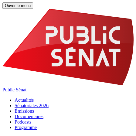
Ouvrir le menu
Public Sénat
Actualités
Sénatoriales 2026
Émissions
Documentaires
Podcasts
Programme