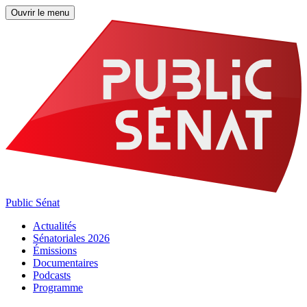
Ouvrir le menu
Public Sénat
Actualités
Sénatoriales 2026
Émissions
Documentaires
Podcasts
Programme