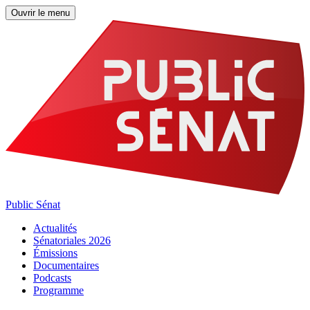
Ouvrir le menu
Public Sénat
Actualités
Sénatoriales 2026
Émissions
Documentaires
Podcasts
Programme