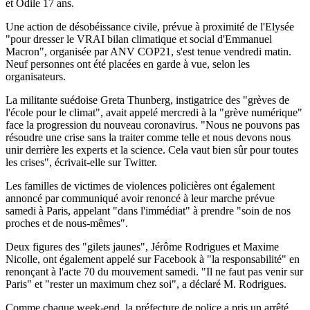
et Odile 17 ans.
Une action de désobéissance civile, prévue à proximité de l'Elysée
"pour dresser le VRAI bilan climatique et social d'Emmanuel
Macron", organisée par ANV COP21, s'est tenue vendredi matin.
Neuf personnes ont été placées en garde à vue, selon les
organisateurs.
La militante suédoise Greta Thunberg, instigatrice des "grèves de
l'école pour le climat", avait appelé mercredi à la "grève numérique"
face la progression du nouveau coronavirus. "Nous ne pouvons pas
résoudre une crise sans la traiter comme telle et nous devons nous
unir derrière les experts et la science. Cela vaut bien sûr pour toutes
les crises", écrivait-elle sur Twitter.
Les familles de victimes de violences policières ont également
annoncé par communiqué avoir renoncé à leur marche prévue
samedi à Paris, appelant "dans l'immédiat" à prendre "soin de nos
proches et de nous-mêmes".
Deux figures des "gilets jaunes", Jérôme Rodrigues et Maxime
Nicolle, ont également appelé sur Facebook à "la responsabilité" en
renonçant à l'acte 70 du mouvement samedi. "Il ne faut pas venir sur
Paris" et "rester un maximum chez soi", a déclaré M. Rodrigues.
Comme chaque week-end, la préfecture de police a pris un arrêté