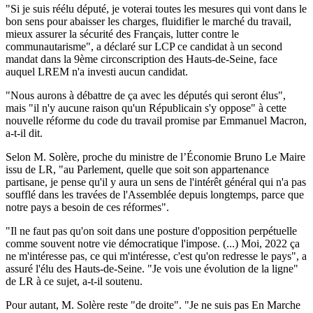
"Si je suis réélu député, je voterai toutes les mesures qui vont dans le
bon sens pour abaisser les charges, fluidifier le marché du travail,
mieux assurer la sécurité des Français, lutter contre le
communautarisme", a déclaré sur LCP ce candidat à un second
mandat dans la 9ème circonscription des Hauts-de-Seine, face
auquel LREM n'a investi aucun candidat.
"Nous aurons à débattre de ça avec les députés qui seront élus",
mais "il n'y aucune raison qu'un Républicain s'y oppose" à cette
nouvelle réforme du code du travail promise par Emmanuel Macron,
a-t-il dit.
Selon M. Solère, proche du ministre de l’Économie Bruno Le Maire
issu de LR, "au Parlement, quelle que soit son appartenance
partisane, je pense qu'il y aura un sens de l'intérêt général qui n'a pas
soufflé dans les travées de l'Assemblée depuis longtemps, parce que
notre pays a besoin de ces réformes".
"Il ne faut pas qu'on soit dans une posture d'opposition perpétuelle
comme souvent notre vie démocratique l'impose. (...) Moi, 2022 ça
ne m'intéresse pas, ce qui m'intéresse, c'est qu'on redresse le pays", a
assuré l'élu des Hauts-de-Seine. "Je vois une évolution de la ligne"
de LR à ce sujet, a-t-il soutenu.
Pour autant, M. Solère reste "de droite". "Je ne suis pas En Marche