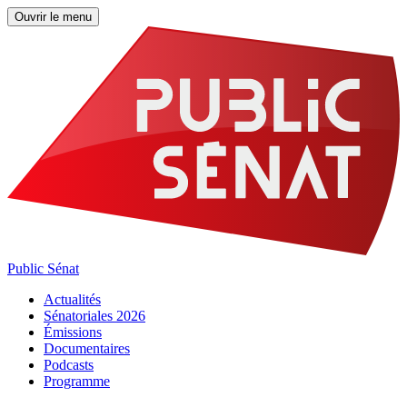
Ouvrir le menu
Public Sénat
Actualités
Sénatoriales 2026
Émissions
Documentaires
Podcasts
Programme