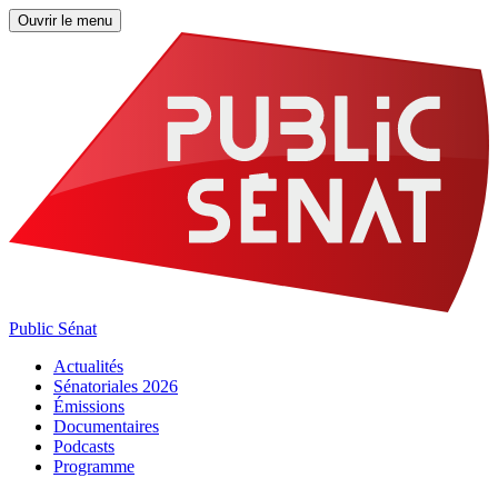
Ouvrir le menu
Public Sénat
Actualités
Sénatoriales 2026
Émissions
Documentaires
Podcasts
Programme