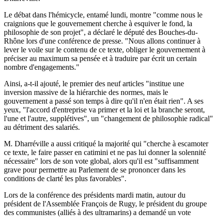
Le débat dans l'hémicycle, entamé lundi, montre "comme nous le
craignions que le gouvernement cherche à esquiver le fond, la
philosophie de son projet", a déclaré le député des Bouches-du-
Rhône lors d'une conférence de presse. "Nous allons continuer à
lever le voile sur le contenu de ce texte, obliger le gouvernement à
préciser au maximum sa pensée et à traduire par écrit un certain
nombre d'engagements."
Ainsi, a-t-il ajouté, le premier des neuf articles "institue une
inversion massive de la hiérarchie des normes, mais le
gouvernement a passé son temps à dire qu'il n'en était rien". A ses
yeux, "l'accord d'entreprise va primer et la loi et la branche seront,
l'une et l'autre, supplétives", un "changement de philosophie radical"
au détriment des salariés.
M. Dharréville a aussi critiqué la majorité qui "cherche à escamoter
ce texte, le faire passer en catimini et ne pas lui donner la solennité
nécessaire" lors de son vote global, alors qu'il est "suffisamment
grave pour permettre au Parlement de se prononcer dans les
conditions de clarté les plus favorables".
Lors de la conférence des présidents mardi matin, autour du
président de l'Assemblée François de Rugy, le président du groupe
des communistes (alliés à des ultramarins) a demandé un vote