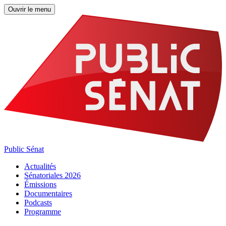
Ouvrir le menu
Public Sénat
Actualités
Sénatoriales 2026
Émissions
Documentaires
Podcasts
Programme