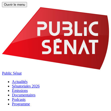
Ouvrir le menu
Public Sénat
Actualités
Sénatoriales 2026
Émissions
Documentaires
Podcasts
Programme