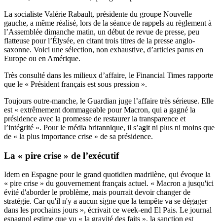
La socialiste Valérie Rabault, présidente du groupe Nouvelle
gauche, a même réalisé, lors de la séance de rappels au règlement à
l’Assemblée dimanche matin, un début de revue de presse, peu
flatteuse pour l’Élysée, en citant trois titres de la presse anglo-
saxonne. Voici une sélection, non exhaustive, d’articles parus en
Europe ou en Amérique.
Très consulté dans les milieux d’affaire, le
Financial Times
rapporte
que le « Président français est sous pression ».
Toujours outre-manche,
le Guardian
juge l’affaire très sérieuse. Elle
est « extrêmement dommageable pour Macron, qui a gagné la
présidence avec la promesse de restaurer la transparence et
l’intégrité ». Pour le média britannique, il s’agit ni plus ni moins que
de « la plus importance crise » de sa présidence.
La « pire crise » de l’exécutif
Idem en Espagne pour le grand quotidien madrilène, qui évoque la
« pire crise » du gouvernement français actuel. « Macron a jusqu'ici
évité d'aborder le problème, mais pourrait devoir changer de
stratégie. Car qu'il n'y a aucun signe que la tempête va se dégager
dans les prochains jours »,
écrivait ce week-end El Pais
. Le journal
espagnol estime que vu « la gravité des faits », la sanction est