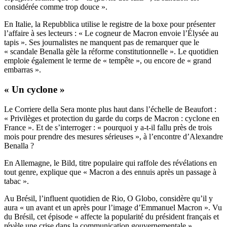
considérée comme trop douce ».
En Italie, la Repubblica utilise le registre de la boxe pour présenter
l’affaire à ses lecteurs : « Le cogneur de Macron envoie l’Élysée au
tapis ». Ses journalistes ne manquent pas de remarquer que le
« scandale Benalla gèle la réforme constitutionnelle ». Le quotidien
emploie également le terme de « tempête », ou encore de « grand
embarras ».
« Un cyclone »
Le Corriere della Sera monte plus haut dans l’échelle de Beaufort :
« Privilèges et protection du garde du corps de Macron : cyclone en
France »
. Et de s’interroger : « pourquoi y a-t-il fallu près de trois
mois pour prendre des mesures sérieuses », à l’encontre d’Alexandre
Benalla ?
En Allemagne, le Bild, titre populaire qui raffole des révélations en
tout genre, explique que
« Macron a des ennuis après un passage à
tabac »
.
Au Brésil, l’influent quotidien de Rio, O Globo, considère qu’il y
aura
« un avant et un après pour l’image d’Emmanuel Macron »
. Vu
du Brésil, cet épisode « affecte la popularité du président français et
révèle une crise dans la communication gouvernementale ».