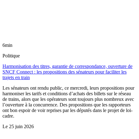
6min
Politique
Harmonisation des titres, garantie de correspondance, ouverture de
SNCF Connect : les propositions des sénateurs pour faciliter les
trajets en train
Les sénateurs ont rendu public, ce mercredi, leurs propositions pour
harmoniser les tarifs et conditions d’achats des billets sur le réseau
de trains, alors que les opérateurs sont toujours plus nombreux avec
l’ouverture à la concurrence. Des propositions que les rapporteurs
ont bon espoir de voir reprises par les députés dans le projet de loi-
cadre.
Le
25 juin 2026