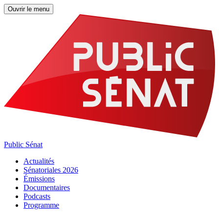
Ouvrir le menu
Public Sénat
Actualités
Sénatoriales 2026
Émissions
Documentaires
Podcasts
Programme