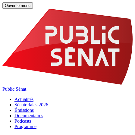
Ouvrir le menu
Public Sénat
Actualités
Sénatoriales 2026
Émissions
Documentaires
Podcasts
Programme