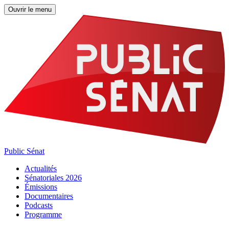
Ouvrir le menu
Public Sénat
Actualités
Sénatoriales 2026
Émissions
Documentaires
Podcasts
Programme