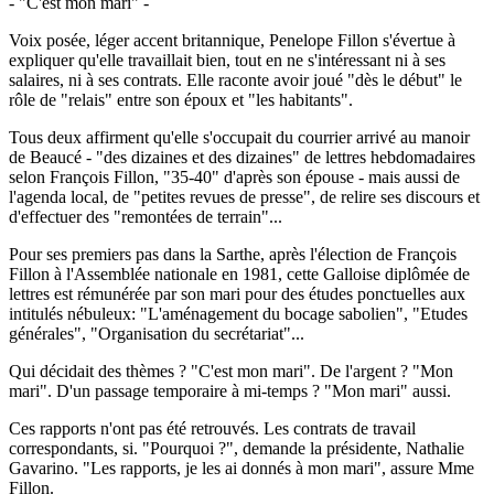
- "C'est mon mari" -
Voix posée, léger accent britannique, Penelope Fillon s'évertue à
expliquer qu'elle travaillait bien, tout en ne s'intéressant ni à ses
salaires, ni à ses contrats. Elle raconte avoir joué "dès le début" le
rôle de "relais" entre son époux et "les habitants".
Tous deux affirment qu'elle s'occupait du courrier arrivé au manoir
de Beaucé - "des dizaines et des dizaines" de lettres hebdomadaires
selon François Fillon, "35-40" d'après son épouse - mais aussi de
l'agenda local, de "petites revues de presse", de relire ses discours et
d'effectuer des "remontées de terrain"...
Pour ses premiers pas dans la Sarthe, après l'élection de François
Fillon à l'Assemblée nationale en 1981, cette Galloise diplômée de
lettres est rémunérée par son mari pour des études ponctuelles aux
intitulés nébuleux: "L'aménagement du bocage sabolien", "Etudes
générales", "Organisation du secrétariat"...
Qui décidait des thèmes ? "C'est mon mari". De l'argent ? "Mon
mari". D'un passage temporaire à mi-temps ? "Mon mari" aussi.
Ces rapports n'ont pas été retrouvés. Les contrats de travail
correspondants, si. "Pourquoi ?", demande la présidente, Nathalie
Gavarino. "Les rapports, je les ai donnés à mon mari", assure Mme
Fillon.