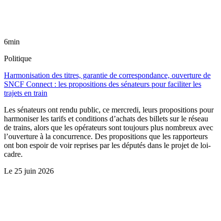
6min
Politique
Harmonisation des titres, garantie de correspondance, ouverture de
SNCF Connect : les propositions des sénateurs pour faciliter les
trajets en train
Les sénateurs ont rendu public, ce mercredi, leurs propositions pour
harmoniser les tarifs et conditions d’achats des billets sur le réseau
de trains, alors que les opérateurs sont toujours plus nombreux avec
l’ouverture à la concurrence. Des propositions que les rapporteurs
ont bon espoir de voir reprises par les députés dans le projet de loi-
cadre.
Le
25 juin 2026