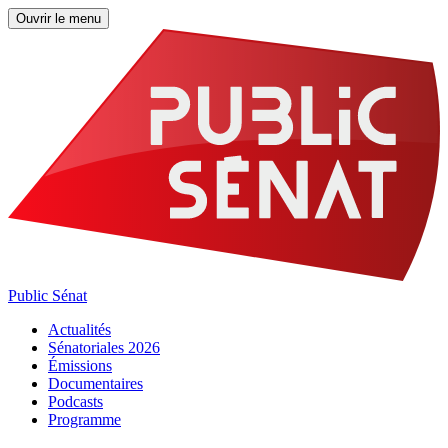
Ouvrir le menu
Public Sénat
Actualités
Sénatoriales 2026
Émissions
Documentaires
Podcasts
Programme