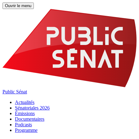
Ouvrir le menu
Public Sénat
Actualités
Sénatoriales 2026
Émissions
Documentaires
Podcasts
Programme