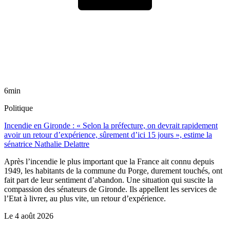
6min
Politique
Incendie en Gironde : « Selon la préfecture, on devrait rapidement
avoir un retour d’expérience, sûrement d’ici 15 jours », estime la
sénatrice Nathalie Delattre
Après l’incendie le plus important que la France ait connu depuis
1949, les habitants de la commune du Porge, durement touchés, ont
fait part de leur sentiment d’abandon. Une situation qui suscite la
compassion des sénateurs de Gironde. Ils appellent les services de
l’Etat à livrer, au plus vite, un retour d’expérience.
Le
4 août 2026