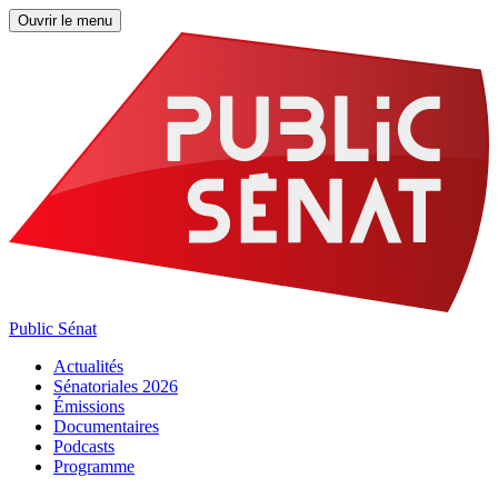
Ouvrir le menu
Public Sénat
Actualités
Sénatoriales 2026
Émissions
Documentaires
Podcasts
Programme