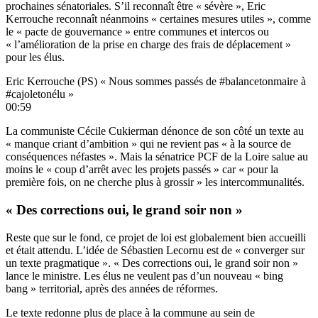
prochaines sénatoriales. S’il reconnaît être « sévère », Eric
Kerrouche reconnaît néanmoins « certaines mesures utiles », comme
le « pacte de gouvernance » entre communes et intercos ou
« l’amélioration de la prise en charge des frais de déplacement »
pour les élus.
Eric Kerrouche (PS) « Nous sommes passés de #balancetonmaire à
#cajoletonélu »
00:59
La communiste Cécile Cukierman dénonce de son côté un texte au
« manque criant d’ambition » qui ne revient pas « à la source de
conséquences néfastes ». Mais la sénatrice PCF de la
Loire
salue au
moins le « coup d’arrêt avec les projets passés » car « pour la
première fois, on ne cherche plus à grossir » les intercommunalités.
« Des corrections oui, le grand soir non »
Reste que sur le fond, ce projet de loi est globalement bien accueilli
et était attendu. L’idée de Sébastien Lecornu est de « converger sur
un texte pragmatique ». « Des corrections oui, le grand soir non »
lance le ministre. Les élus ne veulent pas d’un nouveau « bing
bang » territorial, après des années de réformes.
Le texte redonne plus de place à la commune au sein de