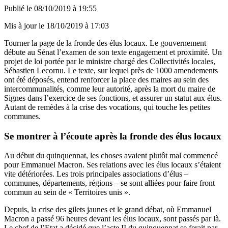
Publié le
08/10/2019 à 19:55
Mis à jour le
18/10/2019 à 17:03
Tourner la page de la fronde des élus locaux. Le gouvernement
débute au Sénat l’examen de son texte engagement et proximité. Un
projet de loi portée par le ministre chargé des Collectivités locales,
Sébastien Lecornu. Le texte, sur lequel près de 1000 amendements
ont été déposés, entend renforcer la place des maires au sein des
intercommunalités, comme leur autorité, après la mort du maire de
Signes dans l’exercice de ses fonctions, et assurer un statut aux élus.
Autant de remèdes à la crise des vocations, qui touche les petites
communes.
Se montrer à l’écoute après la fronde des élus locaux
Au début du quinquennat, les choses avaient plutôt mal commencé
pour Emmanuel Macron. Ses relations avec les élus locaux s’étaient
vite détériorées. Les trois principales associations d’élus –
communes, départements, régions – se sont alliées pour faire front
commun au sein de « Territoires unis ».
Depuis, la crise des gilets jaunes et le grand débat, où Emmanuel
Macron a passé 96 heures devant les élus locaux, sont passés par là.
Le chef de l’Etat a décidé que l’acte II du quinquennat se ferait par