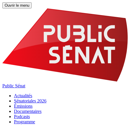
Ouvrir le menu
Public Sénat
Actualités
Sénatoriales 2026
Émissions
Documentaires
Podcasts
Programme