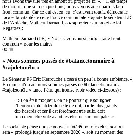
nous avons travaillé très en amont du projet de loi ». « Il est temps
de montrer que sur ces questions, nous savons aussi parfois faire
front commun. Car ce qui est en jeu, c’est avant tout la démocratie
locale, la vitalité de cette France communale » ajoute le sénateur LR
de l’Ardèche, Mathieu Darnaud, co-rapporteur du projet de loi.
Regardez :
Mathieu Darnaud (LR) « Nous savons aussi parfois faire front
commun » pour les maires
00:48
« Nous sommes passés de #balancetonmaire à
#cajoletonélu »
Le Sénateur PS Eric Kerrouche a cassé un peu la bonne ambiance. «
En moins d'un an, nous sommes passés de #balancetonmaire à
#cajoletonélu » lance l’élu, qui ironise (voir vidéo ci-dessous) :
« Si on était moqueur, on ne pourrait que souligner
l’heureux calendrier de ce texte qui, par le plus grands
des hasards et car il est forcément très utile, doit
forcément être voté avant les élections municipales ».
Le socialiste pense que ce nouvel « intérêt pour les élus locaux »
sera « prolongé jusqu’en septembre 2020 », soit au moment des