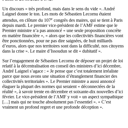
Un discours « très profond, mais dans le sens du vide ». André
Laignel donne le ton. Les mots de Sébastien Lecornu étaient
e
attendus, en clôture du 107
congrès des maires, qui se tient à Paris
depuis mardi. Le premier vice-président de l’AMF estime que le
Premier ministre n’a pas annoncé « une seule proposition concrète
en matière financière », « alors que les collectivités financières vont
être ponctionnées, pour ne pas dire saignées, de huit milliards
d’euros, alors que nos territoires sont dans la difficulté, nos citoyens
dans la crise ». Le maire d’Issoudun se dit « dubitatif ».
Sur l’engagement de Sébastien Lecornu de déposer un projet de loi
relatif à la décentralisation en conseil des ministres d’ici décembre,
André Laignel s’agace : « Je pense que c’est totalement irréaliste
parce que nous avons une situation d’étranglement financier des
collectivités territoriales ». Le Premier ministre a aussi annoncé
élaguer la plupart des normes qui seraient « déconnectées de la
réalité », à savoir trente en décembre et soixante-dix nouvelles d’ici
février. Le vice-président de l’AMF y voit « un aspect sympathique
[…] mais qui ne touche absolument pas l’essentiel ». « C’est
vraiment un profond regret et une profonde déception ».