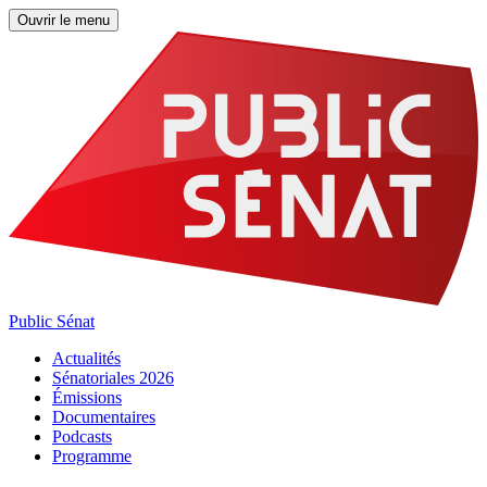
Ouvrir le menu
Public Sénat
Actualités
Sénatoriales 2026
Émissions
Documentaires
Podcasts
Programme