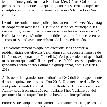
terrain - d'une gendarmerie à Nieul-sur Mer, Gérard Collomb a
précisé sans donner de date que les gendarmes seront équipés de
smartphones qui pourront scanner les cartes d'identité lors d'un
contrôle.
Le ministre souhaite une "police plus partenariale" avec "davantage
de coopération avec les élus, la justice, la police municipale, les
associations, les sécurités privées ou encore les services sociaux".
Enfin, la police de sécurité du quotidien sera une "police recentrée
sur ses missions" avec une réforme de la procédure pénale.
"J'ai volontairement évoqué ces questions sans aborder la
problématique des effectifs", a dit dans son discours le ministre de
l'Intérieur, expliquant que "le défi (..) n'est pas seulement quantitatif
mais surtout qualitatif". Il a rappelé que 10.000 postes de policiers et
gendarmes seraient créés durant le quinquennat, dont 1.850 dès
2018.
A l'issue de la "grande concertation", la PSQ doit être expérimentée
dans une quinzaine de sites début 2018. Une trentaine de villes se
sont portées candidates: Lille, Lens, Roubaix, Toulouse ou encore
Aulnay-sous-Bois marquée par "l'affaire Théo", affaire du viol
présumé à la matraque d'un jeune lors de son interpellation.
Promesse de campagne du candidat Emmanuel Macron, le projet est