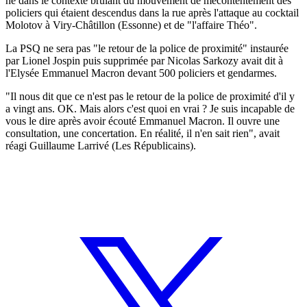
né dans le contexte brûlant du mouvement de mécontentement des
policiers qui étaient descendus dans la rue après l'attaque au cocktail
Molotov à Viry-Châtillon (Essonne) et de "l'affaire Théo".
La PSQ ne sera pas "le retour de la police de proximité" instaurée
par Lionel Jospin puis supprimée par Nicolas Sarkozy avait dit à
l'Elysée Emmanuel Macron devant 500 policiers et gendarmes.
"Il nous dit que ce n'est pas le retour de la police de proximité d'il y
a vingt ans. OK. Mais alors c'est quoi en vrai ? Je suis incapable de
vous le dire après avoir écouté Emmanuel Macron. Il ouvre une
consultation, une concertation. En réalité, il n'en sait rien", avait
réagi Guillaume Larrivé (Les Républicains).