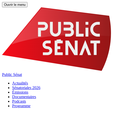
Ouvrir le menu
Public Sénat
Actualités
Sénatoriales 2026
Émissions
Documentaires
Podcasts
Programme