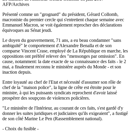
AFP/Archives
Présenté comme un "grognard" du président, Gérard Collomb,
macroniste du premier cercle qui s'entretient chaque semaine avec
Emmanuel Macron, se voit également reprocher des déclarations
équivoques au Sénat jeudi.
Le doyen du gouvernement, 71 ans, a eu beau condamner "sans
ambiguïté" le comportement d'Alexandre Benalla et de son
comparse Vincent Crase, employé de La République en marche, les
oppositions ont préféré relever des "mensonges par omission". En
cause, notamment: la date exacte de sa connaissance des faits - le 2
mai, a finalement reconnu le ministère auprès du Monde - et son
inaction depuis.
Entre loyauté au chef de l'Etat et nécessité d'assumer son rôle de
chef de la "maison police", la ligne de crête est étroite pour le
ministre, à qui les puissants syndicats reprochent d'avoir laissé
prospérer des soupçons de violences policières.
"Le ministère de l'Intérieur, au courant de ces faits, s'est gardé d'y
donner les suites juridiques et judiciaires qu'ils exigeaient", a fustigé
de son côté Marine Le Pen (Rassemblement national).
- Choix du fusible -