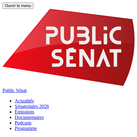
Ouvrir le menu
Public Sénat
Actualités
Sénatoriales 2026
Émissions
Documentaires
Podcasts
Programme