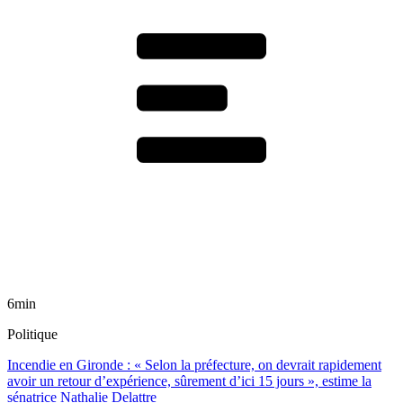
6min
Politique
Incendie en Gironde : « Selon la préfecture, on devrait rapidement
avoir un retour d’expérience, sûrement d’ici 15 jours », estime la
sénatrice Nathalie Delattre