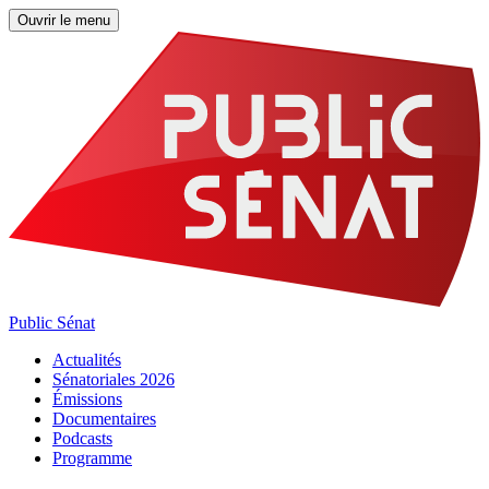
Ouvrir le menu
Public Sénat
Actualités
Sénatoriales 2026
Émissions
Documentaires
Podcasts
Programme