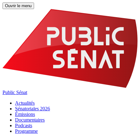
Ouvrir le menu
Public Sénat
Actualités
Sénatoriales 2026
Émissions
Documentaires
Podcasts
Programme