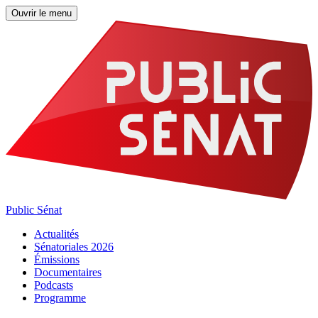
Ouvrir le menu
Public Sénat
Actualités
Sénatoriales 2026
Émissions
Documentaires
Podcasts
Programme