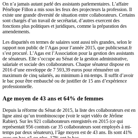
On n’a jamais autant parlé des assistants parlementaires. L’affaire
Pénélope Fillon a mis sous les feux des projecteurs la profession. Il
existe une grande diversité de situation entre collaborateurs. Certains
sont chargés d’un travail de secrétariat, d’autres exercent des
fonctions plus politiques et juridiques, comme la préparation des
amendements.
Les disparités en termes de salaires sont aussi très grandes, selon le
rapport non public de l’Agas pour l’année 2015, que publicsenat.fr
s’est procuré. L’Agas est l’Association pour la gestion des assistants
de sénateurs. Elle s’occupe au Sénat de la gestion administrative,
salariale et sociale des collaborateurs. Chaque sénateur dispose en
2016 d’une enveloppe de 7 593,39 euros pour rémunérer un
maximum de cinq salariés, au minimum à mi-temps. Il suffit d’avoir
le bac pour être embauché ou de justifier de 15 ans d’expérience
professionnelle.
Age moyen de 43 ans et 64% de femmes
Depuis la réforme du Sénat de 2015, la liste des collaborateurs est en
ligne ainsi qu’un trombinoscope (voir le sujet vidéo de Jérôme
Rabier). Sur les 921 collaborateurs enregistrés en 2015 (ce qui
représentait 956 contrats car 35 collaborateurs sont employés à mi-
temps par deux sénateurs), l’âge moyen est de 43 ans. Ils sont 41%
avec un bac +5 ou plus, 17% ont le bac.