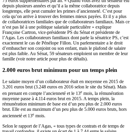
75 euros supplémentaires par an. « Quand vous avez un sénateur élu
depuis plusieurs années et qu’il a la même collaboratrice depuis
longtemps, elle peut cumuler les primes d’ancienneté. C’est pour
cela qu’on arrive à trouver des femmes mieux payées. Et il y a plus
de collaboratrices familiales que de collaborateurs familiaux. Mais ce
n’est pas lié à une politique salariale particulière » explique
Françoise Cartron, vice-présidente PS du Sénat et présidente de
l’Agas. Les collaborateurs familiaux dont parle la sénatrice PS, c’est
exactement le cas de Pénélope Fillon. Un parlementaire a le droit
d’embaucher son conjoint ou son enfant, mais le plafond de salaire
est plus faible. Au Sénat, 59 sénateurs emploient un membre de leur
famille (
voir notre article pour plus de détails
).
2.000 euros brut minimum pour un temps plein
Le salaire moyen d’un collaborateur était en moyenne en 2015 de
3.201 euros brut (3.248 euros en 2016 selon
le site du Sénat
). Mais
e
en prenant en compte l’ancienneté et le 13
mois, la rémunération
moyenne passe à 4.114 euros brut en 2015. A temps plein, la
rémunération minimum de base est d’un peu plus de 2.000 euros
brut. Elle est au maximum d’un peu plus de 5.000 euros bruts, hors
e
ancienneté et 13
mois.
Selon le rapport de l’Agas, « tous types de contrats et de temps de
travail confondus, il existe un écart de 1 à 7,44 entre le salaire