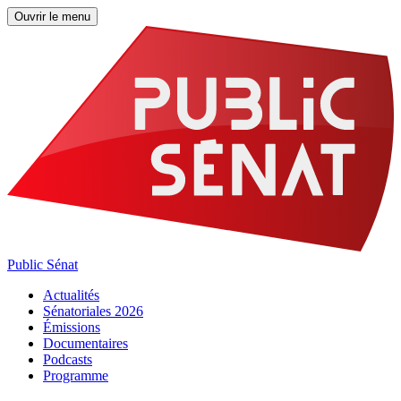
Ouvrir le menu
Public Sénat
Actualités
Sénatoriales 2026
Émissions
Documentaires
Podcasts
Programme