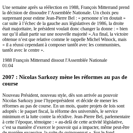
Une semaine après sa réélection en 1988, François Mitterrand prend
la décision de dissoudre l’Assemblée Nationale. Un choix peu
surprenant pour estime Jean-Pierre Bel : « personne n’en doutait »
car suite à l’échec de la gauche aux législatives de 1986, la droite
était majoritaire, le président voulait donc changer la donne : « bien
sur qu’il allait partir sur une nouvelle majorité ».Au final, la victoire
obtenue n’est que relative comme le rappelle Michel Winock, mais
« il a réussi cependant à composer tantôt avec les communistes,
tantôt avec le centre ».
1988 François Mitterrand dissout l'Assemblée Nationale
01:04
2007 : Nicolas Sarkozy mène les réformes au pas de
course
Nouveau Président, nouveau style, dès son arrivée au pouvoir
Nicolas Sarkozy joue l’hyperprésident et décide de mener les
réformes au pas de course. En un mois, quatre projets de lois sont
adoptés : le paquet fiscal, la réforme des universités, le service
minimum et la lutte contre la récidive. Jean-Pierre Bel, parlementaire
à cette l’époque, témoigne : « au-delà de cette activité législative,
c’est sa manière d’exercer le pouvoir qui a impacter, même peut-être
de manière excessive, la suite du quinquennat ». Sur le fond,