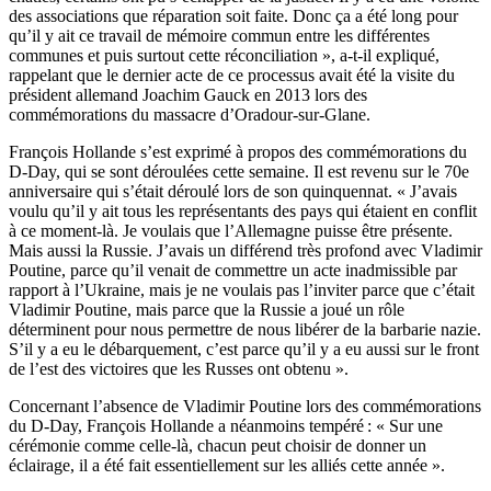
des associations que réparation soit faite. Donc ça a été long pour
qu’il y ait ce travail de mémoire commun entre les différentes
communes et puis surtout cette réconciliation », a-t-il expliqué,
rappelant que le dernier acte de ce processus avait été la visite du
président allemand Joachim Gauck en 2013 lors des
commémorations du massacre d’Oradour-sur-Glane.
François Hollande s’est exprimé à propos des commémorations du
D-Day, qui se sont déroulées cette semaine. Il est revenu sur le 70e
anniversaire qui s’était déroulé lors de son quinquennat. « J’avais
voulu qu’il y ait tous les représentants des pays qui étaient en conflit
à ce moment-là. Je voulais que l’Allemagne puisse être présente.
Mais aussi la Russie. J’avais un différend très profond avec Vladimir
Poutine, parce qu’il venait de commettre un acte inadmissible par
rapport à l’Ukraine, mais je ne voulais pas l’inviter parce que c’était
Vladimir Poutine, mais parce que la Russie a joué un rôle
déterminent pour nous permettre de nous libérer de la barbarie nazie.
S’il y a eu le débarquement, c’est parce qu’il y a eu aussi sur le front
de l’est des victoires que les Russes ont obtenu ».
Concernant l’absence de Vladimir Poutine lors des commémorations
du D-Day, François Hollande a néanmoins tempéré : « Sur une
cérémonie comme celle-là, chacun peut choisir de donner un
éclairage, il a été fait essentiellement sur les alliés cette année ».