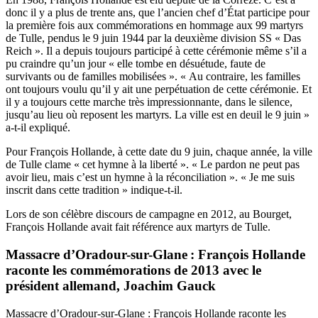
donc il y a plus de trente ans, que l’ancien chef d’État participe pour
la première fois aux commémorations en hommage aux 99 martyrs
de Tulle, pendus le 9 juin 1944 par la deuxième division SS « Das
Reich ». Il a depuis toujours participé à cette cérémonie même s’il a
pu craindre qu’un jour « elle tombe en désuétude, faute de
survivants ou de familles mobilisées ». « Au contraire, les familles
ont toujours voulu qu’il y ait une perpétuation de cette cérémonie. Et
il y a toujours cette marche très impressionnante, dans le silence,
jusqu’au lieu où reposent les martyrs. La ville est en deuil le 9 juin »
a-t-il expliqué.
Pour François Hollande, à cette date du 9 juin, chaque année, la ville
de Tulle clame « cet hymne à la liberté ». « Le pardon ne peut pas
avoir lieu, mais c’est un hymne à la réconciliation ». « Je me suis
inscrit dans cette tradition » indique-t-il.
Lors de son célèbre discours de campagne en 2012, au Bourget,
François Hollande avait fait référence aux martyrs de Tulle.
Massacre d’Oradour-sur-Glane : François Hollande
raconte les commémorations de 2013 avec le
président allemand, Joachim Gauck
Massacre d’Oradour-sur-Glane : François Hollande raconte les