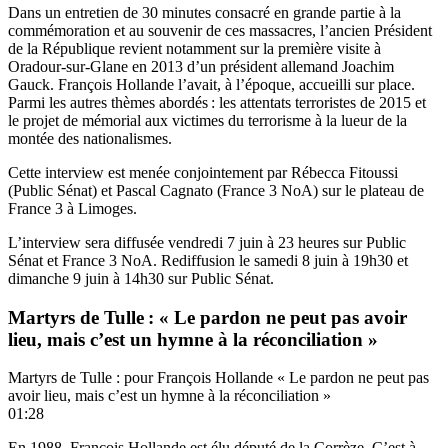
Dans un entretien de 30 minutes consacré en grande partie à la
commémoration et au souvenir de ces massacres, l’ancien Président
de la République revient notamment sur la première visite à
Oradour-sur-Glane en 2013 d’un président allemand Joachim
Gauck. François Hollande l’avait, à l’époque, accueilli sur place.
Parmi les autres thèmes abordés : les attentats terroristes de 2015 et
le projet de mémorial aux victimes du terrorisme à la lueur de la
montée des nationalismes.
Cette interview est menée conjointement par Rébecca Fitoussi
(Public Sénat) et Pascal Cagnato (France 3 NoA) sur le plateau de
France 3 à Limoges.
L’interview sera diffusée vendredi 7 juin à 23 heures sur Public
Sénat et France 3 NoA. Rediffusion le samedi 8 juin à 19h30 et
dimanche 9 juin à 14h30 sur Public Sénat.
Martyrs de Tulle : « Le pardon ne peut pas avoir
lieu, mais c’est un hymne à la réconciliation »
Martyrs de Tulle : pour François Hollande « Le pardon ne peut pas
avoir lieu, mais c’est un hymne à la réconciliation »
01:28
En 1988, François Hollande est élu député de la Corrèze. C’est à