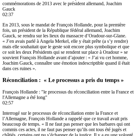
commémorations de 2013 avec le président allemand, Joachim
Gauck
02:37
En 2013, sous le mandat de François Hollande, pour la première
fois, un président de la République fédéral allemand, Joachim
Gauck, se rendra sur les lieux du massacre d’Oradour-sur-Glane.
« J’en avais parlé à Angela Merkel, elle y était prête (a s’y rendre)
mais elle souhaitait que le geste soit encore plus symbolique et que
ce soit les deux Présidents qui se rendent sur place à Oradour » se
souvient François Hollande avant d’ajouter : « J’ai vu cet homme,
Joachim Gauck, connaître une émotion indescriptible quand il était
dans ces ruines ».
Réconciliation : « Le processus a pris du temps »
François Hollande : "le processus du réconciliation entre la France et
l'Allemagne a été long"
02:57
Interrogé sur le processus de réconciliation entre la France et
l’Allemagne, François Hollande a rappelé que ce travail avait pris
beaucoup de temps. « Il ne faut pas penser que les barbares qui ont
commis ces actes, il ne faut pas penser qu’ils ont tous été jugés et
châtiés, certains ont pu s’échapper de la justice. Il y a eu une volonté