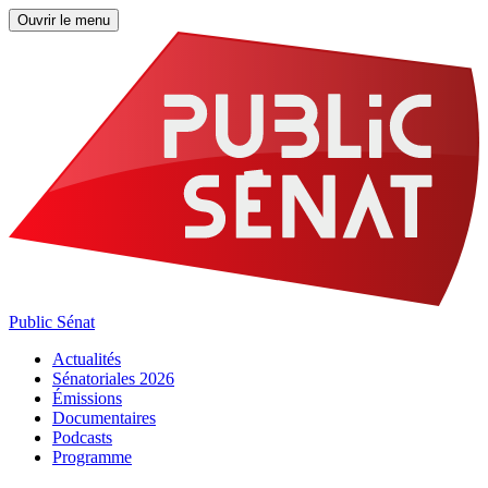
Ouvrir le menu
Public Sénat
Actualités
Sénatoriales 2026
Émissions
Documentaires
Podcasts
Programme