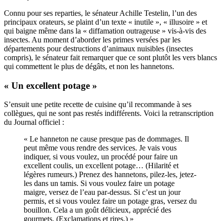
Connu pour ses reparties, le sénateur
Achille Testelin
, l’un des
principaux orateurs, se plaint d’un texte « inutile », « illusoire » et
qui baigne même dans la « diffamation outrageuse » vis-à-vis des
insectes. Au moment d’aborder les primes versées par les
départements pour destructions d’animaux nuisibles (insectes
compris), le sénateur fait remarquer que ce sont plutôt les vers blancs
qui commettent le plus de dégâts, et non les hannetons.
« Un excellent potage »
S’ensuit une petite recette de cuisine qu’il recommande à ses
collègues, qui ne sont pas restés indifférents. Voici la retranscription
du Journal officiel :
« Le hanneton ne cause presque pas de dommages. Il
peut même vous rendre des services. Je vais vous
indiquer, si vous voulez, un procédé pour faire un
excellent coulis, un excellent potage… (Hilarité et
légères rumeurs.) Prenez des hannetons, pilez-les, jetez-
les dans un tamis. Si vous voulez faire un potage
maigre, versez de l’eau par-dessus. Si c’est un jour
permis, et si vous voulez faire un potage gras, versez du
bouillon. Cela a un goût délicieux, apprécié des
gourmets. (Exclamations et rires.) »