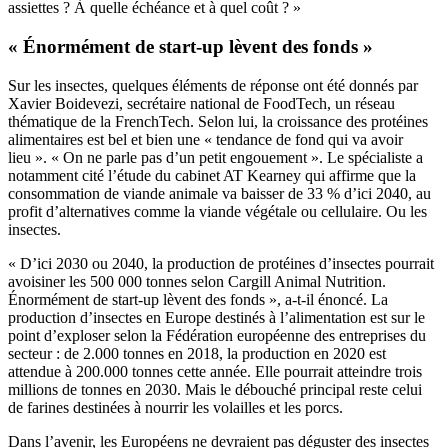
assiettes ? À quelle échéance et à quel coût ? »
« Énormément de start-up lèvent des fonds »
Sur les insectes, quelques éléments de réponse ont été donnés par
Xavier Boidevezi, secrétaire national de FoodTech, un réseau
thématique de la FrenchTech. Selon lui, la croissance des protéines
alimentaires est bel et bien une « tendance de fond qui va avoir
lieu ». « On ne parle pas d’un petit engouement ». Le spécialiste a
notamment cité l’étude du cabinet AT Kearney qui affirme que la
consommation de viande animale va baisser de 33 % d’ici 2040, au
profit d’alternatives comme la viande végétale ou cellulaire. Ou les
insectes.
« D’ici 2030 ou 2040, la production de protéines d’insectes pourrait
avoisiner les 500 000 tonnes selon Cargill Animal Nutrition.
Énormément de start-up lèvent des fonds », a-t-il énoncé. La
production d’insectes en Europe destinés à l’alimentation est sur le
point d’exploser selon la Fédération européenne des entreprises du
secteur : de 2.000 tonnes en 2018, la production en 2020 est
attendue à 200.000 tonnes cette année. Elle pourrait atteindre trois
millions de tonnes en 2030. Mais le débouché principal reste celui
de farines destinées à nourrir les volailles et les porcs.
Dans l’avenir, les Européens ne devraient pas déguster des insectes