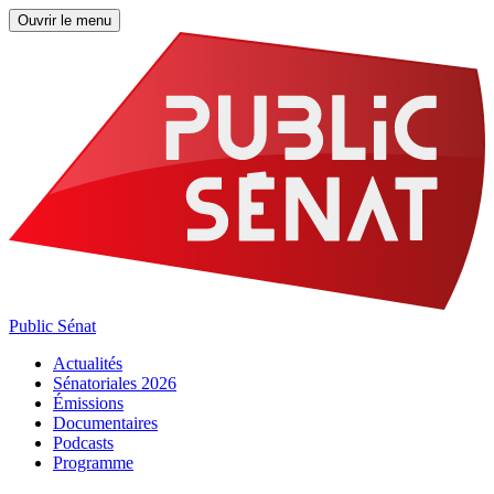
Ouvrir le menu
Public Sénat
Actualités
Sénatoriales 2026
Émissions
Documentaires
Podcasts
Programme