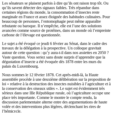
Les sénateurs se plaisent parfois à dire qu’ils ont raison trop tôt. Ou
qu’ils savent détecter des signaux faibles. Très répandue dans
certaines régions du monde, la consommation d’insectes reste
marginale en France et assez éloignée des habitudes culinaires. Pour
beaucoup de personnes, l’entomophagie peut même apparaître
rebutante ou baroque. Il n’empêche, elle est l’une des solutions
avancées comme source de protéines, dans un monde où l’empreinte
carbone de l’élevage est questionnée.
Le sujet a été évoqué ce jeudi 6 février au Sénat, dans le cadre des
travaux de la délégation à la prospective. Un colloque gravitait
autour de cette question : qu’y aura-t-il dans nos assiettes en 2050 ?
Vaste question. Vous seriez sans doute surpris d’apprendre que la
dégustation d’insecte a été évoquée dès 1878 entre les murs du
palais du Luxembourg.
Nous sommes le 12 février 1878. Cet après-midi-là, la Haute
assemblée procède à une deuxième délibération sur la proposition de
loi « relative à la destruction des insectes nuisibles à l’agriculture et à
la conservation des oiseaux utiles ». Le sujet est évidemment très
sérieux dans une IIIe République rurale, où l’agriculture occupe une
place très importante. Comme le montre
le compte rendu
, la
discussion parlementaire alterne entre des argumentations de haute
volée et des interventions plus légères, déclenchant les rires de
l’hémicycle.