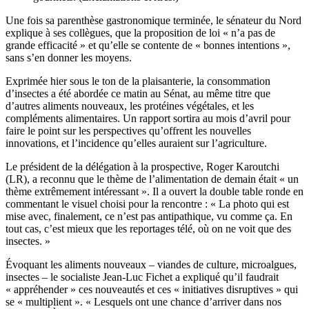
Une fois sa parenthèse gastronomique terminée, le sénateur du Nord
explique à ses collègues, que la proposition de loi « n’a pas de
grande efficacité » et qu’elle se contente de « bonnes intentions »,
sans s’en donner les moyens.
Exprimée hier sous le ton de la plaisanterie, la consommation
d’insectes a été abordée ce matin au Sénat, au même titre que
d’autres aliments nouveaux, les protéines végétales, et les
compléments alimentaires. Un rapport sortira au mois d’avril pour
faire le point sur les perspectives qu’offrent les nouvelles
innovations, et l’incidence qu’elles auraient sur l’agriculture.
Le président de la délégation à la prospective, Roger Karoutchi
(LR), a reconnu que le thème de l’alimentation de demain était « un
thème extrêmement intéressant ». Il a ouvert la double table ronde en
commentant
le visuel choisi
pour la rencontre : « La photo qui est
mise avec, finalement, ce n’est pas antipathique, vu comme ça. En
tout cas, c’est mieux que les reportages télé, où on ne voit que des
insectes. »
Évoquant les aliments nouveaux – viandes de culture, microalgues,
insectes – le socialiste Jean-Luc Fichet a expliqué qu’il faudrait
« appréhender » ces nouveautés et ces « initiatives disruptives » qui
se « multiplient ». « Lesquels ont une chance d’arriver dans nos