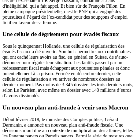
cas de l’ex-sénateur LR Serge Dassault,
condamné à 5 ans
d'inéligibilité
, qui a fait appel. Et bien sûr de François Fillon. En
pleine campagne présidentielle, c’est le PNF qui a engagé des
poursuites à l’égard de l’ex-candidat pour des soupçons d’emploi
fictif en faveur de sa femme.
Une cellule de dégrisement pour évadés fiscaux
Sous le quinquennat Hollande, une cellule de régularisation des
évadés fiscaux a été ouverte. Son but : permettre aux contribuables
qui ont caché leurs avoirs au fisc, en général en Suisse, de s’auto-
dénoncer pour réguler leur situation. Les fautifs passent par un
redressement fiscal mais échappent aux poursuites pénales et donc
potentiellement à la prison. Fermée en décembre dernier, cette
cellule de régularisation a vu arriver de nombreux dossiers au
dernier moment. Pas moins de 3.345 dossiers les trois derniers mois,
selon
Le Parisien
, avec même un dossier avec 140 millions d’euros
d’avoirs dissimulés.
Un nouveau plan anti-fraude à venir sous Macron
Début février 2018, le ministre des Comptes publics, Gérald
Darmanin, a annoncé un
nouveau plan anti-fraude
fiscale. Une
décision surtout due au contexte de multiplication des affaires, telles
les Panama papers ou Paradis papers. Parmi la série de mesures que