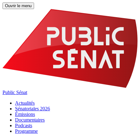
Ouvrir le menu
Public Sénat
Actualités
Sénatoriales 2026
Émissions
Documentaires
Podcasts
Programme