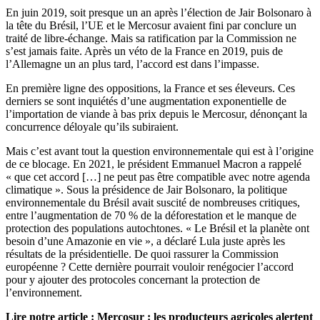
En juin 2019, soit presque un an après l’élection de Jair Bolsonaro à
la tête du Brésil, l’UE et le Mercosur avaient fini par conclure un
traité de libre-échange. Mais sa ratification par la Commission ne
s’est jamais faite. Après un véto de la France en 2019, puis de
l’Allemagne un an plus tard, l’accord est dans l’impasse.
En première ligne des oppositions, la France et ses éleveurs. Ces
derniers se sont inquiétés d’une augmentation exponentielle de
l’importation de viande à bas prix depuis le Mercosur, dénonçant la
concurrence déloyale qu’ils subiraient.
Mais c’est avant tout la question environnementale qui est à l’origine
de ce blocage. En 2021, le président Emmanuel Macron a rappelé
« que cet accord […] ne peut pas être compatible avec notre agenda
climatique ». Sous la présidence de Jair Bolsonaro, la politique
environnementale du Brésil avait suscité de nombreuses critiques,
entre l’augmentation de 70 % de la déforestation et le manque de
protection des populations autochtones. « Le Brésil et la planète ont
besoin d’une Amazonie en vie », a déclaré Lula juste après les
résultats de la présidentielle. De quoi rassurer la Commission
européenne ? Cette dernière pourrait vouloir renégocier l’accord
pour y ajouter des protocoles concernant la protection de
l’environnement.
Lire notre article :
Mercosur : les producteurs agricoles alertent