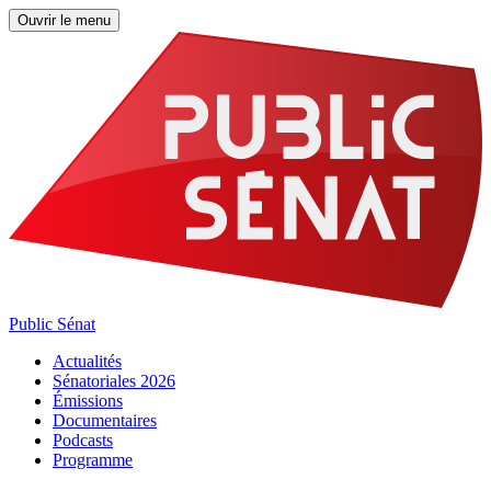
Ouvrir le menu
Public Sénat
Actualités
Sénatoriales 2026
Émissions
Documentaires
Podcasts
Programme