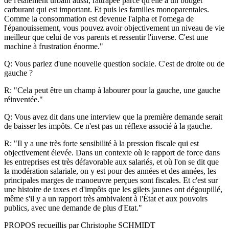
de l'étalement urbain aussi, rattrapée parce qu'elle a un budget
carburant qui est important. Et puis les familles monoparentales.
Comme la consommation est devenue l'alpha et l'omega de
l'épanouissement, vous pouvez avoir objectivement un niveau de vie
meilleur que celui de vos parents et ressentir l'inverse. C'est une
machine à frustration énorme."
Q: Vous parlez d'une nouvelle question sociale. C'est de droite ou de
gauche ?
R: "Cela peut être un champ à labourer pour la gauche, une gauche
réinventée."
Q: Vous avez dit dans une interview que la première demande serait
de baisser les impôts. Ce n'est pas un réflexe associé à la gauche.
R: "Il y a une très forte sensibilité à la pression fiscale qui est
objectivement élevée. Dans un contexte où le rapport de force dans
les entreprises est très défavorable aux salariés, et où l'on se dit que
la modération salariale, on y est pour des années et des années, les
principales marges de manoeuvre perçues sont fiscales. Et c'est sur
une histoire de taxes et d'impôts que les gilets jaunes ont dégoupillé,
même s'il y a un rapport très ambivalent à l'État et aux pouvoirs
publics, avec une demande de plus d'Etat."
PROPOS recueillis par Christophe SCHMIDT