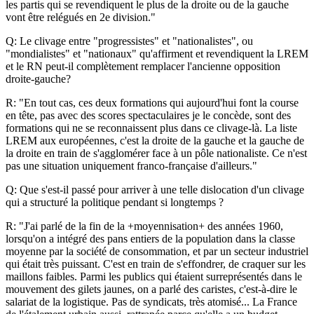
les partis qui se revendiquent le plus de la droite ou de la gauche
vont être relégués en 2e division."
Q: Le clivage entre "progressistes" et "nationalistes", ou
"mondialistes" et "nationaux" qu'affirment et revendiquent la LREM
et le RN peut-il complètement remplacer l'ancienne opposition
droite-gauche?
R: "En tout cas, ces deux formations qui aujourd'hui font la course
en tête, pas avec des scores spectaculaires je le concède, sont des
formations qui ne se reconnaissent plus dans ce clivage-là. La liste
LREM aux européennes, c'est la droite de la gauche et la gauche de
la droite en train de s'agglomérer face à un pôle nationaliste. Ce n'est
pas une situation uniquement franco-française d'ailleurs."
Q: Que s'est-il passé pour arriver à une telle dislocation d'un clivage
qui a structuré la politique pendant si longtemps ?
R: "J'ai parlé de la fin de la +moyennisation+ des années 1960,
lorsqu'on a intégré des pans entiers de la population dans la classe
moyenne par la société de consommation, et par un secteur industriel
qui était très puissant. C'est en train de s'effondrer, de craquer sur les
maillons faibles. Parmi les publics qui étaient surreprésentés dans le
mouvement des gilets jaunes, on a parlé des caristes, c'est-à-dire le
salariat de la logistique. Pas de syndicats, très atomisé... La France