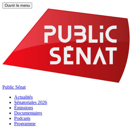
Ouvrir le menu
Public Sénat
Actualités
Sénatoriales 2026
Émissions
Documentaires
Podcasts
Programme