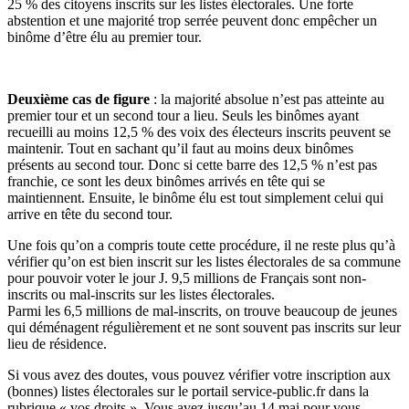
25 % des citoyens inscrits sur les listes électorales. Une forte
abstention et une majorité trop serrée peuvent donc empêcher un
binôme d’être élu au premier tour.
Deuxième cas de figure
: la majorité absolue n’est pas atteinte au
premier tour et un second tour a lieu. Seuls les binômes ayant
recueilli au moins 12,5 % des voix des électeurs inscrits peuvent se
maintenir. Tout en sachant qu’il faut au moins deux binômes
présents au second tour. Donc si cette barre des 12,5 % n’est pas
franchie, ce sont les deux binômes arrivés en tête qui se
maintiennent. Ensuite, le binôme élu est tout simplement celui qui
arrive en tête du second tour.
Une fois qu’on a compris toute cette procédure, il ne reste plus qu’à
vérifier qu’on est bien inscrit sur les listes électorales de sa commune
pour pouvoir voter le jour J.
9
,5 millions de Français
sont non-
inscrits ou
mal-inscrits sur les listes électorales.
Parmi
l
es
6,5 millions de
mal-inscrits, on trouve beaucoup de jeunes
qui déménagent
régulièrement
et ne sont
souvent
pas inscrits sur leur
lieu de résidence.
Si vous avez des doutes, vous pouvez vérifier votre inscription aux
(bonnes) listes électorales sur le portail
service-public.fr
dans la
rubrique « vos droits ». Vous avez jusqu’au 14 mai pour vous