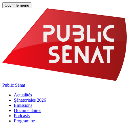
Ouvrir le menu
Public Sénat
Actualités
Sénatoriales 2026
Émissions
Documentaires
Podcasts
Programme