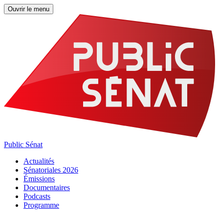
Ouvrir le menu
Public Sénat
Actualités
Sénatoriales 2026
Émissions
Documentaires
Podcasts
Programme