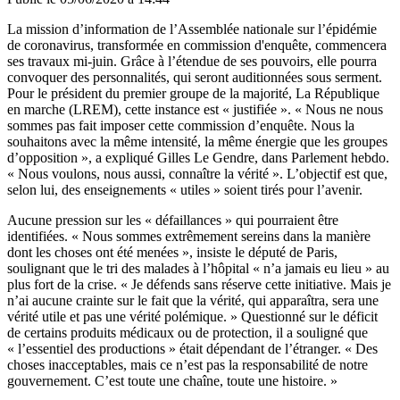
La mission d’information de l’Assemblée nationale sur l’épidémie
de coronavirus, transformée en commission d'enquête, commencera
ses travaux mi-juin. Grâce à l’étendue de ses pouvoirs, elle pourra
convoquer des personnalités, qui seront auditionnées sous serment.
Pour le président du premier groupe de la majorité, La République
en marche (LREM), cette instance est « justifiée ». « Nous ne nous
sommes pas fait imposer cette commission d’enquête. Nous la
souhaitons avec la même intensité, la même énergie que les groupes
d’opposition », a expliqué Gilles Le Gendre, dans Parlement hebdo.
« Nous voulons, nous aussi, connaître la vérité ». L’objectif est que,
selon lui, des enseignements « utiles » soient tirés pour l’avenir.
Aucune pression sur les « défaillances » qui pourraient être
identifiées. « Nous sommes extrêmement sereins dans la manière
dont les choses ont été menées », insiste le député de Paris,
soulignant que le tri des malades à l’hôpital « n’a jamais eu lieu » au
plus fort de la crise. « Je défends sans réserve cette initiative. Mais je
n’ai aucune crainte sur le fait que la vérité, qui apparaîtra, sera une
vérité utile et pas une vérité polémique. » Questionné sur le déficit
de certains produits médicaux ou de protection, il a souligné que
« l’essentiel des productions » était dépendant de l’étranger. « Des
choses inacceptables, mais ce n’est pas la responsabilité de notre
gouvernement. C’est toute une chaîne, toute une histoire. »