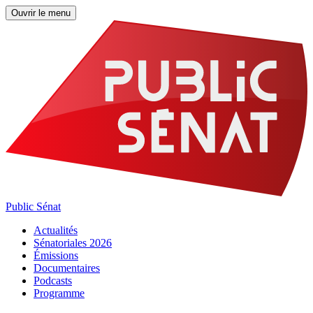
Ouvrir le menu
Public Sénat
Actualités
Sénatoriales 2026
Émissions
Documentaires
Podcasts
Programme