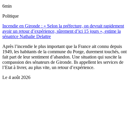
6min
Politique
Incendie en Gironde : « Selon la préfecture, on devrait rapidement
avoir un retour d’expérience, sûrement d’ici 15 jours », estime la
sénatrice Nathalie Delattre
Après l’incendie le plus important que la France ait connu depuis
1949, les habitants de la commune du Porge, durement touchés, ont
fait part de leur sentiment d’abandon. Une situation qui suscite la
compassion des sénateurs de Gironde. Ils appellent les services de
l’Etat à livrer, au plus vite, un retour d’expérience.
Le
4 août 2026