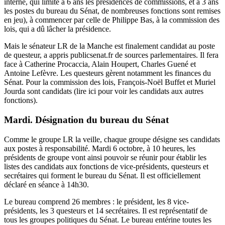
interne, qui limite à 6 ans les présidences de commissions, et à 3 ans
les postes du bureau du Sénat, de nombreuses fonctions sont remises
en jeu), à commencer par celle de Philippe Bas, à la commission des
lois,
qui a dû lâcher
la présidence.
Mais le sénateur LR de la Manche est finalement candidat au poste
de questeur, a appris publicsenat.fr de sources parlementaires. Il fera
face à Catherine Procaccia, Alain Houpert, Charles Guené et
Antoine Lefèvre. Les questeurs gèrent notamment les finances du
Sénat. Pour la commission des lois, François-Noël Buffet et Muriel
Jourda sont candidats (
lire ici pour voir
les candidats aux autres
fonctions).
Mardi. Désignation du bureau du Sénat
Comme le groupe LR la veille, chaque groupe désigne ses candidats
aux postes à responsabilité. Mardi 6 octobre, à 10 heures, les
présidents de groupe vont ainsi pouvoir se réunir pour établir les
listes des candidats aux fonctions de vice‑présidents, questeurs et
secrétaires qui forment le bureau du Sénat. Il est officiellement
déclaré en séance à 14h30.
Le bureau comprend 26 membres : le président, les 8 vice-
présidents, les 3 questeurs et 14 secrétaires. Il est représentatif de
tous les groupes politiques du Sénat. Le bureau entérine toutes les