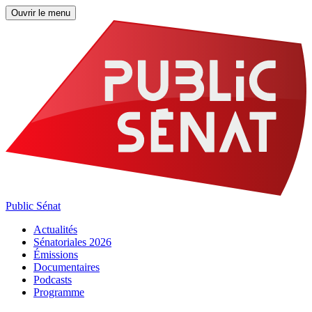
Ouvrir le menu
Public Sénat
Actualités
Sénatoriales 2026
Émissions
Documentaires
Podcasts
Programme