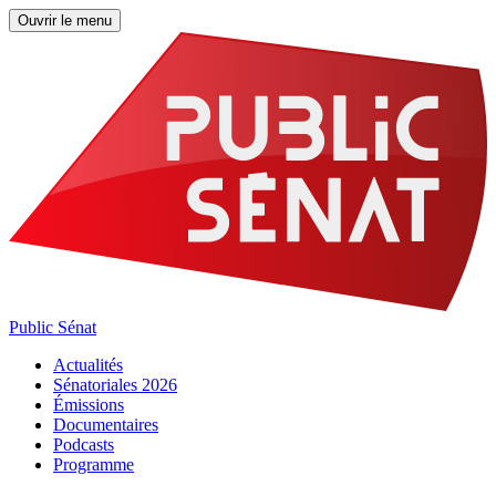
Ouvrir le menu
Public Sénat
Actualités
Sénatoriales 2026
Émissions
Documentaires
Podcasts
Programme