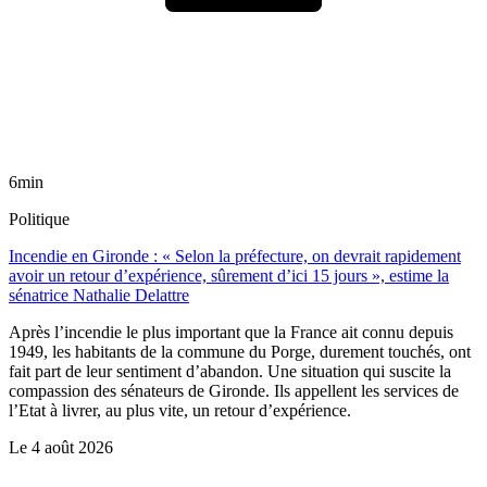
6min
Politique
Incendie en Gironde : « Selon la préfecture, on devrait rapidement
avoir un retour d’expérience, sûrement d’ici 15 jours », estime la
sénatrice Nathalie Delattre
Après l’incendie le plus important que la France ait connu depuis
1949, les habitants de la commune du Porge, durement touchés, ont
fait part de leur sentiment d’abandon. Une situation qui suscite la
compassion des sénateurs de Gironde. Ils appellent les services de
l’Etat à livrer, au plus vite, un retour d’expérience.
Le
4 août 2026