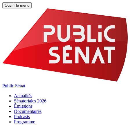
Ouvrir le menu
Public Sénat
Actualités
Sénatoriales 2026
Émissions
Documentaires
Podcasts
Programme