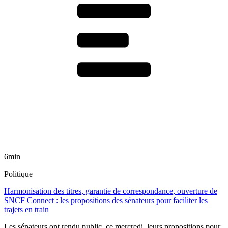
6min
Politique
Harmonisation des titres, garantie de correspondance, ouverture de
SNCF Connect : les propositions des sénateurs pour faciliter les
trajets en train
Les sénateurs ont rendu public, ce mercredi, leurs propositions pour