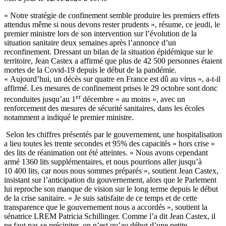
« Notre stratégie de confinement semble produire les premiers effets
attendus même si nous devons rester prudents », résume, ce jeudi, le
premier ministre lors de son intervention sur l’évolution de la
situation sanitaire deux semaines après l’annonce d’un
reconfinement. Dressant un bilan de la situation épidémique sur le
territoire, Jean Castex a affirmé que plus de 42 500 personnes étaient
mortes de la Covid-19 depuis le début de la pandémie.
« Aujourd’hui, un décès sur quatre en France est dû au virus », a-t-il
affirmé. Les mesures de confinement prises le 29 octobre sont donc
er
reconduites jusqu’au 1
décembre « au moins », avec un
renforcement des mesures de sécurité sanitaires, dans les écoles
notamment a indiqué le premier ministre.
Selon les chiffres présentés par le gouvernement, une hospitalisation
a lieu toutes les trente secondes et 95% des capacités « hors crise »
des lits de réanimation ont été atteintes. « Nous avons cependant
armé 1360 lits supplémentaires, et nous pourrions aller jusqu’à
10 400 lits, car nous nous sommes préparés », soutient Jean Castex,
insistant sur l’anticipation du gouvernement, alors que le Parlement
lui reproche son manque de vision sur le long terme depuis le début
de la crise sanitaire. « Je suis satisfaite de ce temps et de cette
transparence que le gouvernement nous a accordés », soutient la
sénatrice LREM Patricia Schillinger. Comme l’a dit Jean Castex, il
ne faut pas se précipiter
,
on n’est qu’au début d’une petite