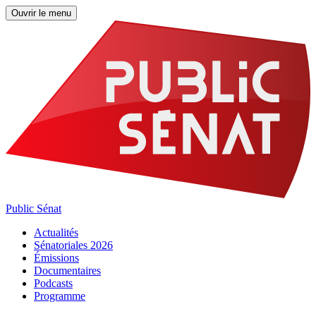
Ouvrir le menu
Public Sénat
Actualités
Sénatoriales 2026
Émissions
Documentaires
Podcasts
Programme