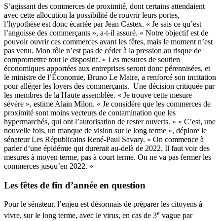
S’agissant des commerces de proximité, dont certains attendaient
avec cette allocution la possibilité de rouvrir leurs portes,
l’hypothèse est donc écartée par Jean Castex. « Je sais ce qu’est
l’angoisse des commerçants », a-t-il assuré. « Notre objectif est de
pouvoir ouvrir ces commerces avant les fêtes, mais le moment n’est
pas venu. Mon rôle n’est pas de céder à la pression au risque de
compromettre tout le dispositif. » Les mesures de soutien
économiques apportées aux entreprises seront donc pérennisées, et
le ministre de l’Économie, Bruno Le Maire, a renforcé son incitation
pour alléger les loyers des commerçants. Une décision critiquée par
les membres de la Haute assemblée. « Je trouve cette mesure
sévère », estime Alain Milon. « Je considère que les commerces de
proximité sont moins vecteurs de contamination que les
hypermarchés, qui ont l’autorisation de rester ouverts. » « C’est, une
nouvelle fois, un manque de vision sur le long terme », déplore le
sénateur Les Républicains René-Paul Savary. « On commence à
parler d’une épidémie qui durerait au-delà de 2022. Il faut voir des
mesures à moyen terme, pas à court terme. On ne va pas fermer les
commerces jusqu’en 2022. »
Les fêtes de fin d’année en question
Pour le sénateur, l’enjeu est désormais de préparer les citoyens à
e
vivre, sur le long terme, avec le virus, en cas de 3
vague par