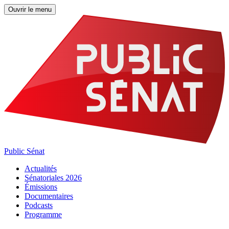
Ouvrir le menu
Public Sénat
Actualités
Sénatoriales 2026
Émissions
Documentaires
Podcasts
Programme