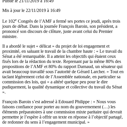
Publié le
21/11/2019 à 16:49
Mis à jour le
22/11/2019 à 16:49
e
Le 102
Congrès de l’AMF a fermé ses portes ce jeudi, après trois
jours de débat. Dans la journée François Baroin, son président, a
prononcé son discours de clôture, juste avant celui du Premier
ministre.
Il a abordé le sujet « délicat » du projet de loi engagement et
proximité, en saluant le travail de la chambre haute : « Le travail du
Sénat a été remarquable. Il a atteint les objectifs qui étaient ceux
fixés lors de la rédaction du texte. Reprenant par la même 80% des
propositions de l’AMF et 80% du rapport Darnaud, un sénateur qui
avait beaucoup travaillé sous l’autorité de Gérard Larcher. » Tout en
taclant légèrement celui de l’Assemblée nationale, en particulier sa
commission des lois, qui « a altéré quelque peu pour le dire
pudiquement, la qualité dynamique et collective du travail du Sénat
».
François Baroin s’est adressé à Edouard Philippe : « Nous vous
faisons confiance pour porter au nom du gouvernement (…) les
éléments préparatoires à une commission mixte paritaire qui devrait
permettre je l’espère à offrir un texte en réponse à l’objectif partagé,
de redonner du sens à l’engagement municipal. »