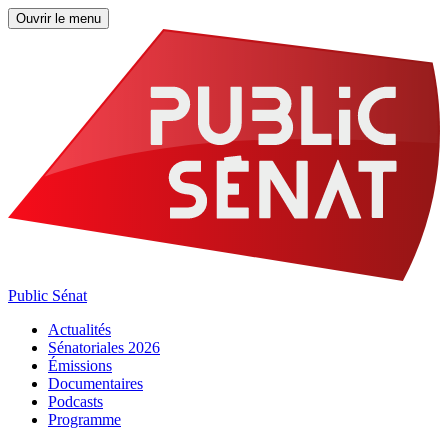
Ouvrir le menu
Public Sénat
Actualités
Sénatoriales 2026
Émissions
Documentaires
Podcasts
Programme